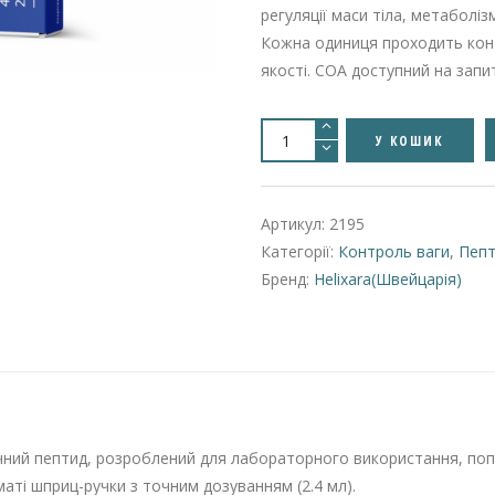
регуляції маси тіла, метаболіз
Кожна одиниця проходить конт
якості. COA доступний на запит
Helixara
Tirzepatide
У КОШИК
—
40 мг
|
Шприц-
ручка
Артикул:
2195
(2.4 мл)
кількість
Категорії:
Контроль ваги
,
Пеп
Бренд:
Helixara(Швейцарія)
етичний пептид, розроблений для лабораторного використання, п
аті шприц-ручки з точним дозуванням (2.4 мл).