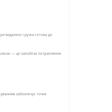
ря видалено і ручка готова до
з голкою — це запобігає потраплянню
осуванням забезпечує точне