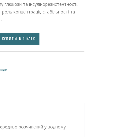
му глюкози та інсулінорезистентності.
роль концентрації, стабільності та
.
КУПИТИ В 1 КЛІК
тиди
опередньо розчинений у водному