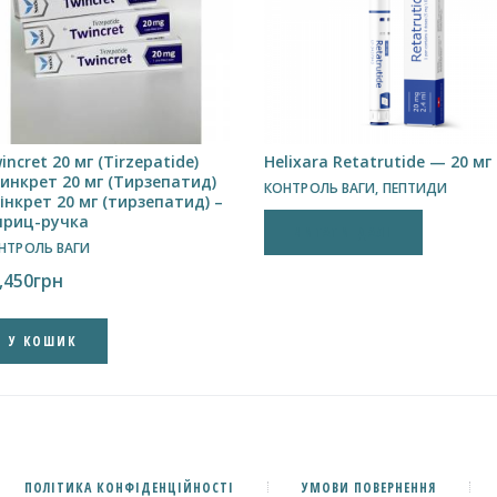
incret 20 мг (Tirzepatide)
Helixara Retatrutide — 20 мг
инкрет 20 мг (Тирзепатид)
КОНТРОЛЬ ВАГИ
,
ПЕПТИДИ
інкрет 20 мг (тирзепатид) –
риц-ручка
ЧИТАТИ ДАЛІ
НТРОЛЬ ВАГИ
,450
грн
У КОШИК
ПОЛІТИКА КОНФІДЕНЦІЙНОСТІ
УМОВИ ПОВЕРНЕННЯ