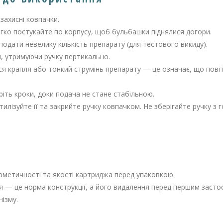
 захисні ковпачки.
егко постукайте по корпусу, щоб бульбашки піднялися догори.
подати невелику кількість препарату (для тестового викиду).
я, утримуючи ручку вертикально.
ся крапля або тонкий струмінь препарату — це означає, що повіт
іть кроки, доки подача не стане стабільною.
 утилізуйте її та закрийте ручку ковпачком. Не зберігайте ручку 
рметичності та якості картриджа перед упаковкою.
тря — це норма конструкції, а його видалення перед першим заст
ізму.