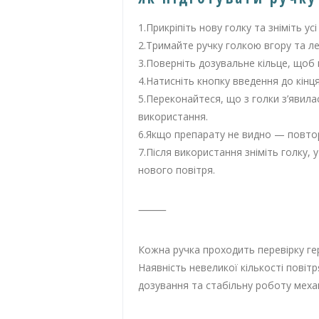
1.Прикріпіть нову голку та зніміть усі
2.Тримайте ручку голкою вгору та л
3.Поверніть дозувальне кільце, щоб 
4.Натисніть кнопку введення до кінц
5.Переконайтеся, що з голки з’явила
використання.
6.Якщо препарату не видно — повтор
7.Після використання зніміть голку,
нового повітря.
⸻
Кожна ручка проходить перевірку ге
Наявність невеликої кількості пові
дозування та стабільну роботу механ