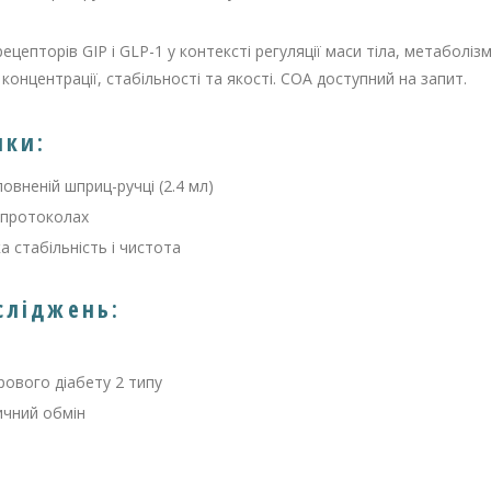
ецепторів GIP і GLP-1 у контексті регуляції маси тіла, метаболіз
нцентрації, стабільності та якості. COA доступний на запит.
ики:
повненій шприц-ручці (2.4 мл)
 протоколах
 стабільність і чистота
сліджень:
рового діабету 2 типу
ичний обмін