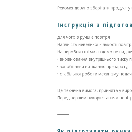
Рекомендовано зберігати продукт у
Інструкція з підгот
Для чого в ручці є повітря
Наявність невеликої кількості пові
На виробництві ми свідомо не видал
• вирівнювання внутрішнього тиску п
• запобігання витіканню препарату;
• стабільної роботи механізму подачі
Це технічна вимога, прийнята у вироб
Перед першим використанням повітря
⸻
Як підготувати ручк