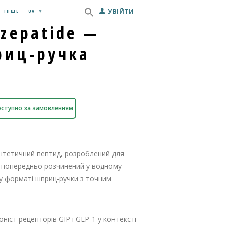
УВІЙТИ
ІНШЕ
UA
rzepatide —
риц-ручка
ступно за замовленням
синтетичний пептид, розроблений для
 попередньо розчинений у водному
у форматі шприц-ручки з точним
ніст рецепторів GIP і GLP-1 у контексті