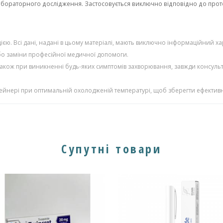
бораторного дослідження. Застосовується виключно відповідно до прото
єю. Всі дані, надані в цьому матеріалі, мають виключно інформаційний ха
або заміни професійної медичної допомоги.
також при виникненні будь-яких симптомів захворювання, завжди консульт
тейнері при оптимальній охолодженій температурі, щоб зберегти ефективн
Супутні товари