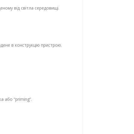
щеному від світла середовищі.
адене в конструкцію пристрою.
 або “priming”.