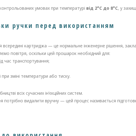
 контрольованих умовах при температурі
від 2°C до 8°C
, у захи
овки ручки перед використанням
тря всередині картриджа — це нормальне інженерне рішення, закл
яємо повітря, оскільки цей прошарок необхідний для:
ід час транспортування;
 при зміні температури або тиску.
ництві всіх сучасних ін’єкційних систем.
 потрібно видалити вручну — цей процес називається підготовка
у до використання