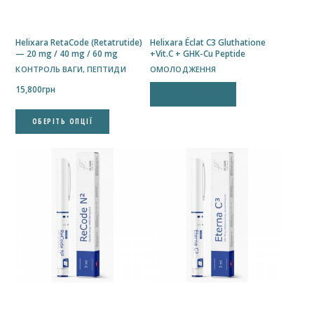
Helixara RetaCode (Retatrutide)
Helixara Éclat C3 Gluthatione
— 20 mg / 40 mg / 60 mg
+Vit.C + GHK-Cu Peptide
КОНТРОЛЬ ВАГИ
,
ПЕПТИДИ
ОМОЛОДЖЕННЯ
15,800
грн
ЧИТАТИ ДАЛІ
Цей
ОБЕРІТЬ ОПЦІЇ
товар
має
кілька
варіантів.
Параметри
можна
вибрати
на
сторінці
товару