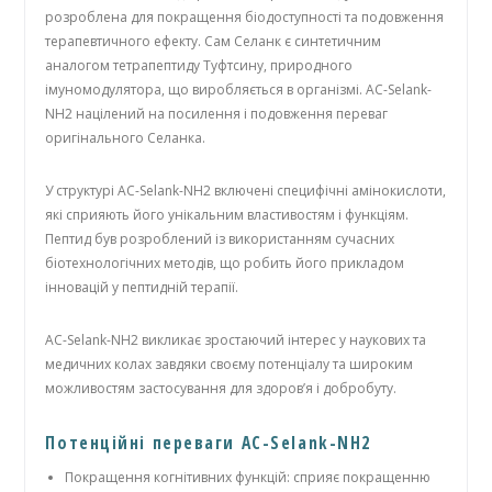
розроблена для покращення біодоступності та подовження
терапевтичного ефекту. Сам Селанк є синтетичним
аналогом тетрапептиду Туфтсину, природного
імуномодулятора, що виробляється в організмі. AC-Selank-
NH2 націлений на посилення і подовження переваг
оригінального Селанка.
У структурі AC-Selank-NH2 включені специфічні амінокислоти,
які сприяють його унікальним властивостям і функціям.
Пептид був розроблений із використанням сучасних
біотехнологічних методів, що робить його прикладом
інновацій у пептидній терапії.
AC-Selank-NH2 викликає зростаючий інтерес у наукових та
медичних колах завдяки своєму потенціалу та широким
можливостям застосування для здоров’я і добробуту.
Потенційні переваги AC-Selank-NH2
Покращення когнітивних функцій: сприяє покращенню