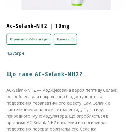
Ac-Selank-NH2 | 10mg
Отримайте –5% в акаунті
В наявності
4,275
грн
Що таке AC-Selank-NH2?
AC-Selank-NH2 — модифікована версія пептиду Селанк,
розроблена для покращення біодоступності та
подовження терапевтичного ефекту. Сам Селанк є
синтетичним аналогом тетрапептиду Туфтсину,
природного імуномодулятора, що виробляється в
організмі. AC-Selank-NH2 націлений на посилення і
подовження переваг оригінального Селанка.