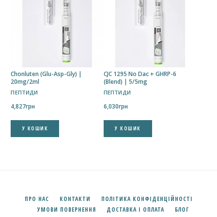
Chonluten (Glu-Asp-Gly) |
CJC 1295 No Dac + GHRP-6
20mg/2ml
(Blend) | 5/5mg
ПЕПТИДИ
ПЕПТИДИ
4,827
грн
6,030
грн
У КОШИК
У КОШИК
✕
Підпишись на наш Telegram
ПРО НАС
КОНТАКТИ
ПОЛІТИКА КОНФІДЕНЦІЙНОСТІ
Новини, акції та швидкий зв’язок із менеджером
УМОВИ ПОВЕРНЕННЯ
ДОСТАВКА І ОПЛАТА
БЛОГ