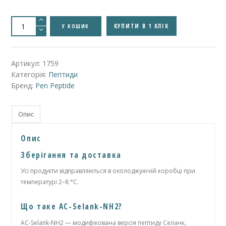
Ac-
Selank-
КУПИТИ В 1 КЛІК
У КОШИК
NH2
|
10mg
кількість
Артикул:
1759
Категорія:
Пептиди
Бренд:
Pen Peptide
Опис
Опис
Зберігання та доставка
Усі продукти відправляються в охолоджуючій коробці при
температурі 2–8 °C.
Що таке AC-Selank-NH2?
AC-Selank-NH2 — модифікована версія пептиду Селанк,