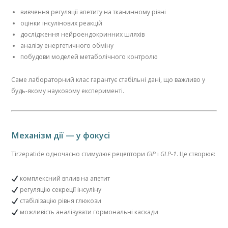
вивчення регуляції апетиту на тканинному рівні
оцінки інсулінових реакцій
дослідження нейроендокринних шляхів
аналізу енергетичного обміну
побудови моделей метаболічного контролю
Саме лабораторний клас гарантує стабільні дані, що важливо у
будь-якому науковому експерименті.
Механізм дії — у фокусі
Tirzepatide одночасно стимулює рецептори
GIP
і
GLP-1
. Це створює:
комплексний вплив на апетит
регуляцію секреції інсуліну
стабілізацію рівня глюкози
можливість аналізувати гормональні каскади