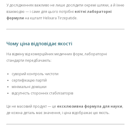
У дослідженнях важливо не лише дослідити окремі шляхи, а й їхню
взаємодію — і саме для цього потрібні
елітні лабораторні
формули
на кшталт Helixara Tirzepatide.
Чому ціна відповідає якості
На відміну від комерційних медичних форм, лабораторні
стандарти передбачають:
суворий контроль чистоти
сертифікацію партій
мінімальні домішки
відсутність сторонніх стабілізаторів
Це не масовий продукт — це
ексклюзивна формула для науки
,
де кожна деталь має значення, і ціна відображає цю якість.