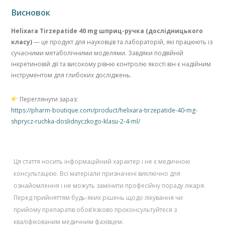
Висновок
Helixara Tirzepatide 40 mg шприц-ручка (дослідницького
класу)
— це продукт для науковців та лабораторій, які працюють із
сучасними метаболічними моделями. Завдяки подвійній
інкретиновій дії та високому рівню контролю якості він є надійним
інструментом для глибоких досліджень.
Переглянути зараз:
https://pharm-boutique.com/product/helixara-tirzepatide-40-mg-
shprycz-ruchka-doslidnyczkogo-klasu-2-4-ml/
Ця стаття носить інформаційний характер і не є медичною
консультацією. Всі матеріали призначені виключно для
ознайомлення і не можуть замінити професійну пораду лікаря.
Перед прийняттям будь-яких рішень щодо лікування чи
прийому препаратів обов’язково проконсультуйтеся з
кваліфікованим медичним фахівцем.