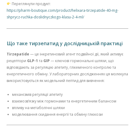
Переглянути продукт:
https://pharm-boutique.com/product/helixara-tirzepatide-40-mg-
shprycz-ruchka-doslidnyczkogo-klasu-2-4-ml/
Що таке тирзепатид у дослідницькій практиці
Tirzepatide
— це інкретиновий агент подвійної дії, який активує
рецептори
GLP-1
та
GIP
— ключові гормональні шляхи, що
відповідають за регуляцію апетиту, глікемічного контролю та
енергетичного обміну. У лабораторних дослідженнях ця молекула
використовується як модельний пептид для вивчення:
механізмів регуляції апетиту
взаємозв’язку між гормонами та енергетичним балансом
впливу на метаболічні шляхи
моделювання скидання енергії та обміну глюкози