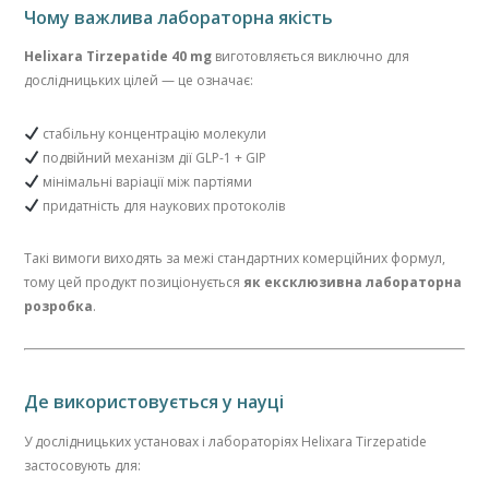
Чому важлива лабораторна якість
Helixara Tirzepatide 40 mg
виготовляється виключно для
дослідницьких цілей — це означає:
стабільну концентрацію молекули
подвійний механізм дії GLP-1 + GIP
мінімальні варіації між партіями
придатність для наукових протоколів
Такі вимоги виходять за межі стандартних комерційних формул,
тому цей продукт позиціонується
як ексклюзивна лабораторна
розробка
.
Де використовується у науці
У дослідницьких установах і лабораторіях Helixara Tirzepatide
застосовують для: