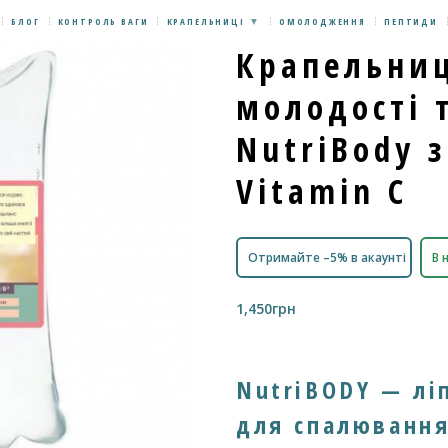
БЛОГ
КОНТРОЛЬ ВАГИ
КРАПЕЛЬНИЦІ
ОМОЛОДЖЕННЯ
ПЕПТИДИ
Крапельни
молодості 
NutriBody з
Vitamin C
Отримайте –5% в акаунті
В 
1,450
грн
NutriBODY — лі
для спалюванн