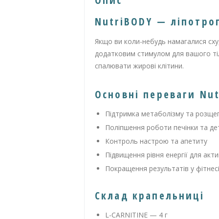
Опис
NutriBODY — ліпотро
Якщо ви коли-небудь намагалися схуд
додатковим стимулом для вашого тіл
спалювати жирові клітини.
Основні переваги Nu
Підтримка метаболізму та розще
Поліпшення роботи печінки та де
Контроль настрою та апетиту
Підвищення рівня енергії для акт
Покращення результатів у фітнесі
Склад крапельниці
L-CARNITINE — 4 г