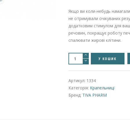
Якщо ви коли-небудь намагалис
не отримували очікуваних рез
додатковим стимулом для вашог
речовин, покращує роботу печ
спалювати жирові клітини.
Крапельниця
для
У КОШИК
молодості
та
краси
NutriBody
з
Артикул:
1334
L-
CARNITINE
Категорія:
Крапельниці
і
Vitamin
Бренд:
TIVA PHARM
C
кількість