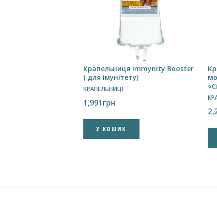
Крапельниця Immynity Booster
Кр
( для імунітету)
мо
«С
КРАПЕЛЬНИЦІ
КР
1,991
грн
2,
У КОШИК
✕
ишись на наш Telegram