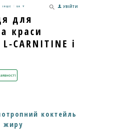
УВІЙТИ
ІНШЕ
UA
ця для
та краси
 L-CARNITINE і
наявності
потропний коктейль
я жиру