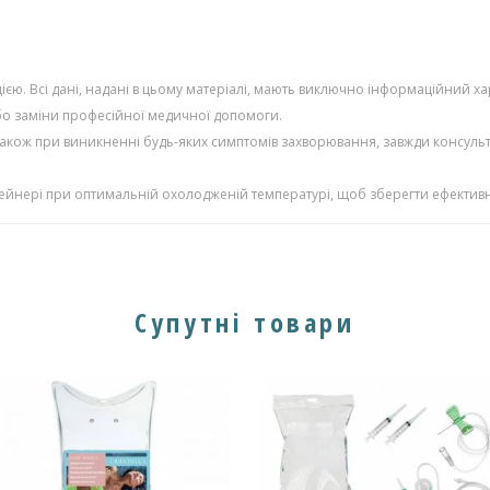
єю. Всі дані, надані в цьому матеріалі, мають виключно інформаційний ха
або заміни професійної медичної допомоги.
також при виникненні будь-яких симптомів захворювання, завжди консульт
тейнері при оптимальній охолодженій температурі, щоб зберегти ефективн
Супутні товари