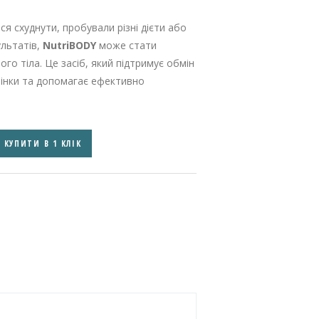
я схуднути, пробували різні дієти або
ультатів,
NutriBODY
може стати
о тіла. Це засіб, який підтримує обмін
інки та допомагає ефективно
КУПИТИ В 1 КЛІК