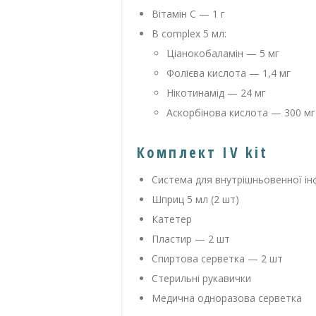
Вітамін C — 1 г
B complex 5 мл:
Ціанокобаламін — 5 мг
Фолієва кислота — 1,4 мг
Нікотинамід — 24 мг
Аскорбінова кислота — 300 мг
Комплект IV kit
Система для внутрішньовенної інф
Шприц 5 мл (2 шт)
Катетер
Пластир — 2 шт
Спиртова серветка — 2 шт
Стерильні рукавички
Медична одноразова серветка