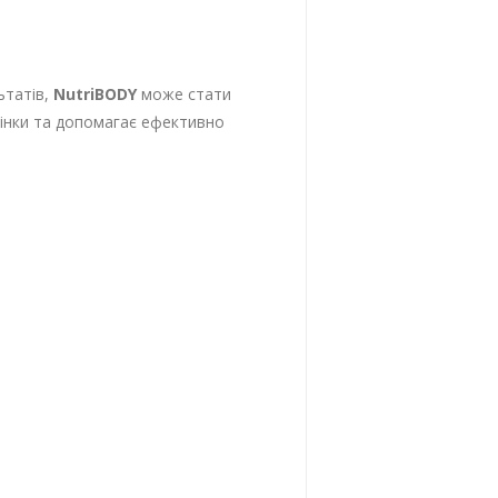
ьтатів,
NutriBODY
може стати
чінки та допомагає ефективно