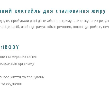
пний коктейль для спалювання жиру
нути, пробували різні дієти або не отримували очікуваних резул
а. Це засіб, який підтримує обмін речовин, покращує роботу пе
triBODY
плення жирових клітин
токсикація організму
ивного життя та тренувань
 та схудненні