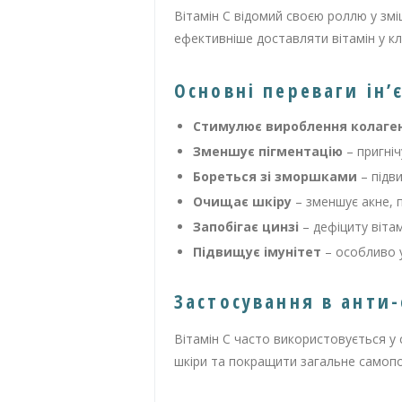
Вітамін С відомий своєю роллю у змі
ефективніше доставляти вітамін у к
Основні переваги ін’
Стимулює вироблення колаге
Зменшує пігментацію
– пригніч
Бореться зі зморшками
– підви
Очищає шкіру
– зменшує акне, 
Запобігає цинзі
– дефіциту вітам
Підвищує імунітет
– особливо у
Застосування в анти-
Вітамін С часто використовується у 
шкіри та покращити загальне самоп