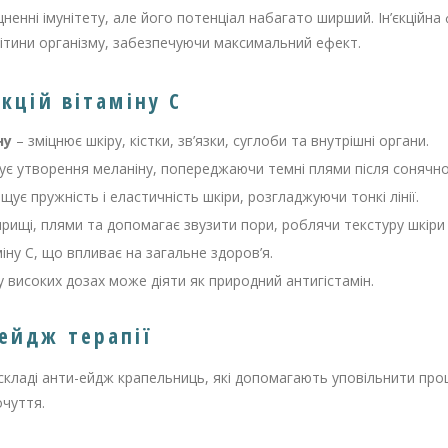
цненні імунітету, але його потенціал набагато ширший. Ін’єкцій
літини організму, забезпечуючи максимальний ефект.
єкцій вітаміну С
ну
– зміцнює шкіру, кістки, зв’язки, суглоби та внутрішні органи.
ує утворення меланіну, попереджаючи темні плями після сонячно
щує пружність і еластичність шкіри, розгладжуючи тонкі лінії.
прищі, плями та допомагає звузити пори, роблячи текстуру шкіри
іну С, що впливає на загальне здоров’я.
 високих дозах може діяти як природний антигістамін.
ейдж терапії
складі анти-ейдж крапельниць, які допомагають уповільнити проц
очуття.