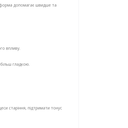
на форма допомагає швидше та
го впливу.
 більш гладкою.
еси старіння, підтримати тонус