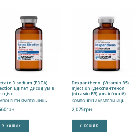
etate Disodium (EDTA)
Dexpanthenol (Vitamin B5)
jection Едітат дисодіум в
Injection (Декспантенол
’єкціях
(вітамін B5) для ін’єкцій)
МПОНЕНТИ КРАПЕЛЬНИЦЬ
КОМПОНЕНТИ КРАПЕЛЬНИЦЬ
660
грн
2,075
грн
У КОШИК
У КОШИК