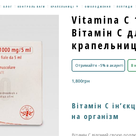
БЛОГ
КОНТРОЛЬ ВАГИ
КРАПЕЛЬНИЦІ
ОМОЛОДЖЕННЯ
ПЕПТИДИ
Vitamina C
Вітамін С д
крапельни
Отримайте –5% в акаунті
В 
1,800
грн
Вітамін С ін’єк
на організм
Вітамін С відомий своєю роллю 