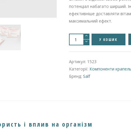
потенціал набагато ширший. І
ефективніше доставляти вітамі
максимальний ефект.
Vitamina
C
У КОШИК
1000
mg
5ml
Вітамін
С
Артикул:
1523
для
крапельниць
Категорії:
Компоненти крапел
кількість
Бренд:
Salf
користь і вплив на організм