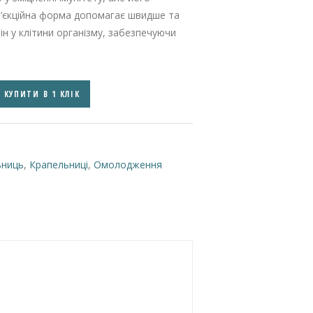
н’єкційна форма допомагає швидше та
н у клітини організму, забезпечуючи
КУПИТИ В 1 КЛІК
ьниць
,
Крапельниці
,
Омолодження