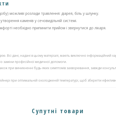
кти
добу) можливі розлади травлення: діарея, біль у шлунку.
 утворення каменів у сечовидільній системі.
мфорті необхідно припинити прийом і звернутися до лікаря.
єю. Всі дані, надані в цьому матеріалі, мають виключно інформаційний ха
або заміни професійної медичної допомоги.
також при виникненні будь-яких симптомів захворювання, завжди консульт
тейнері при оптимальній охолодженій температурі, щоб зберегти ефективн
Супутні товари