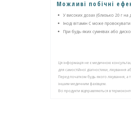
Можливі побічні ефе
У високих дозах (близько 20 г на 
Іноді вітамін С може провокувати
При будь-яких сумнівах або диско
Ця інформація не є медичною консультаці
для самостійної діагностики, лікування 
Перед початком будь-якого лікування, а 
іншим медичним фахівцем.
Всі продукти відправляються в термокон