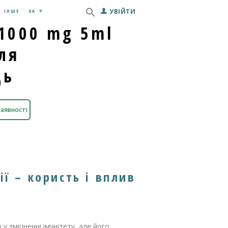
УВІЙТИ
ІНШЕ
UA
 1000 mg 5ml
ля
ць
наявності
ції – користь і вплив
у зміцненні імунітету, але його