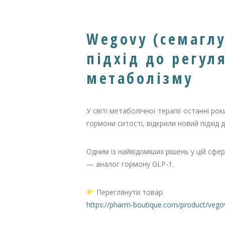
Wegovy (семагл
підхід до регул
метаболізму
У світі метаболічної терапії останні р
гормони ситості, відкрили новий підхід
Одним із найвідоміших рішень у цій сфер
— аналог гормону GLP-1.
Переглянути товар
https://pharm-boutique.com/product/ve