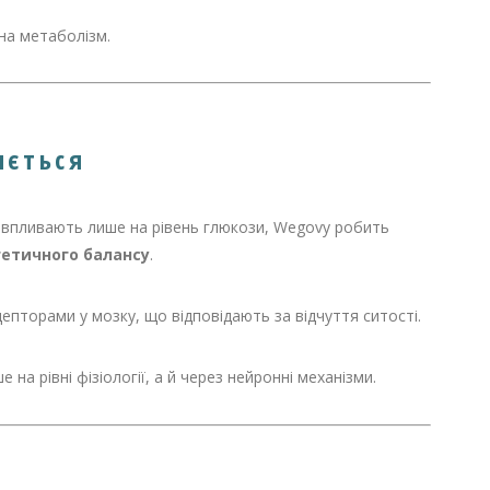
на метаболізм.
яється
що впливають лише на рівень глюкози, Wegovy робить
гетичного балансу
.
епторами у мозку, що відповідають за відчуття ситості.
на рівні фізіології, а й через нейронні механізми.