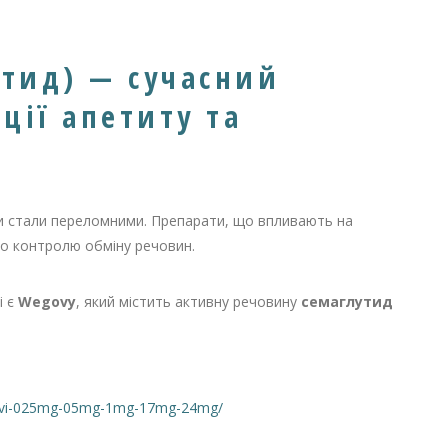
утид) — сучасний
яції апетиту та
оки стали переломними. Препарати, що впливають на
 до контролю обміну речовин.
і є
Wegovy
, який містить активну речовину
семаглутид
govi-025mg-05mg-1mg-17mg-24mg/