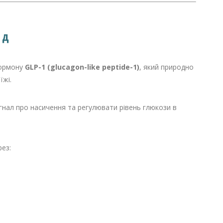
ид
гормону
GLP-1 (glucagon-like peptide-1)
, який природно
їжі.
нал про насичення та регулювати рівень глюкози в
ез: