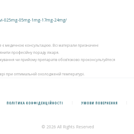
govi-025mg-05mg-1mg-17mg-24mg/
не є медичною консультацією. Всі матеріали призначені
інити професійну пораду лікаря.
кування чи прийому препаратів обов’язково проконсультуйтеся
ері при оптимальній охолодженій температурі.
ПОЛІТИКА КОНФІДЕНЦІЙНОСТІ
УМОВИ ПОВЕРНЕННЯ
© 2026 All Rights Reserved