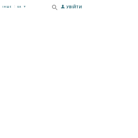
УВІЙТИ
ІНШЕ
UA
Next item
Tirzepatide у препараті...