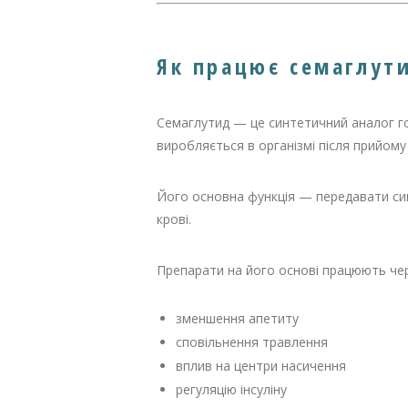
Як працює семаглут
Семаглутид — це синтетичний аналог 
виробляється в організмі після прийому 
Його основна функція — передавати сиг
крові.
Препарати на його основі працюють чер
зменшення апетиту
сповільнення травлення
вплив на центри насичення
регуляцію інсуліну