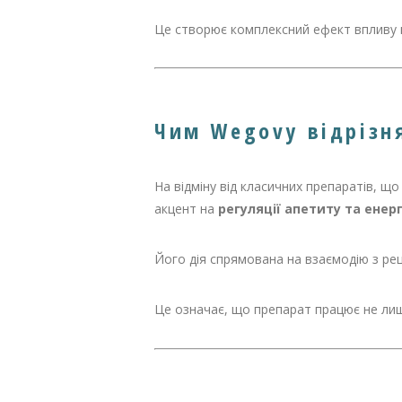
Це створює комплексний ефект впливу 
Чим Wegovy відрізн
На відміну від класичних препаратів, 
акцент на
регуляції апетиту та енер
Його дія спрямована на взаємодію з рец
Це означає, що препарат працює не лише 