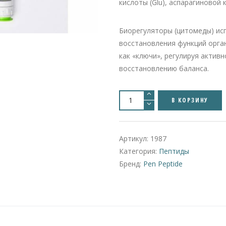
кислоты (Glu), аспарагиновой к
Биорегуляторы (цитомеды) ис
восстановления функций орган
как «ключи», регулируя актив
восстановлению баланса.
Количество
товара
В КОРЗИНУ
Pancragen
(Lys-
Glu-
Asp-
Trp)
Артикул:
1987
|
20mg/2ml
Категория:
Пептиды
Бренд:
Pen Peptide