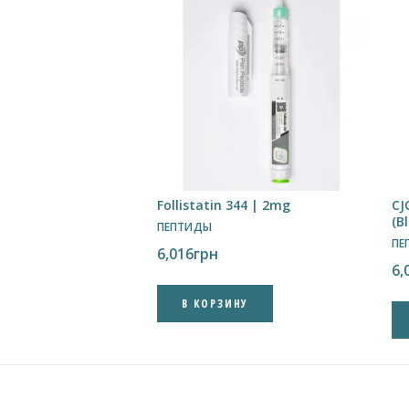
Follistatin 344 | 2mg
CJ
(B
ПЕПТИДЫ
ПЕ
6,016
грн
6,
В КОРЗИНУ
✕
Підпишись на наш Telegram