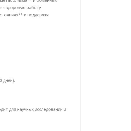
 метаболизма** и обменных
рез здоровую работу
стояниях** и поддержка
0 дней).
дит для научных исследований и