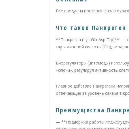
Все продукты поставляются в охла
Что такое Панкреген 
**Панкреген (Lys-Glu-Asp-Trp)** — 
глутаминовой кислоты (Glu), аспараг
Биорегуляторы (цитомеды) использу
«ключи», регулируя активность клет
Главное действие Панкрегена напр
отвечающие за уровень сахара в кр
Преимущества Панкрег
— **Поддержка работы поджелудочно