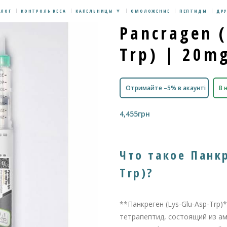
БЛОГ
КОНТРОЛЬ ВЕСА
КАПЕЛЬНИЦЫ
ОМОЛОЖЕНИЕ
ПЕПТИДЫ
ДРУ
Pancragen (
Trp) | 20m
Отримайте –5% в акаунті
В 
4,455
грн
Что такое Панкр
Trp)?
**Панкреген (Lys-Glu-Asp-Trp
тетрапептид, состоящий из ам