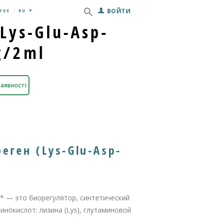
ВОЙТИ
ГОЕ
RU
Lys-Glu-Asp-
g/2ml
наявності
еген (Lys-Glu-Asp-
)** — это биорегулятор, синтетический
инокислот: лизина (Lys), глутаминовой