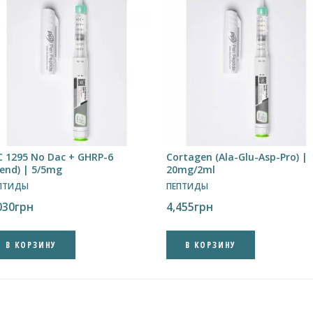
C 1295 No Dac + GHRP-6
Cortagen (Ala-Glu-Asp-Pro) |
lend) | 5/5mg
20mg/2ml
ПТИДЫ
ПЕПТИДЫ
030
грн
4,455
грн
В КОРЗИНУ
В КОРЗИНУ