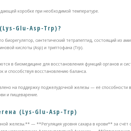
ждающей коробке при необходимой температуре.
(Lys-Glu-Asp-Trp)?
это биорегулятор, синтетический тетрапептид, состоящий из амин
иновой кислоты (Asp) и триптофана (Trp).
ются в биомедицине для восстановления функций органов и сис
ок и способствуя восстановлению баланса.
авлено на поддержку поджелудочной железы — её способности 
ови и пищеварение.
ена (Lys-Glu-Asp-Trp)
й железы.** — **Регуляция уровня сахара в крови** за счёт 