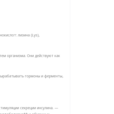
окислот: лизина (Lys),
тем организма. Они действуют как
вырабатывать гормоны и ферменты,
стимуляции секреции инсулина. —