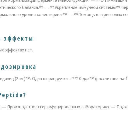
аря нормализации ферментативной функции. — **Оптимизация
етического баланса.** — **Укрепление иммунной системы** че
рмального уровня холестерина.** — **Помощь в стрессовых со
е эффекты
х эффектах нет.
 дозировка
диниц (2 мг)**. Одна шприц-ручка = **10 доз** (рассчитана на 1
Peptide?
. — Производство в сертифицированных лабораториях. — Подхо