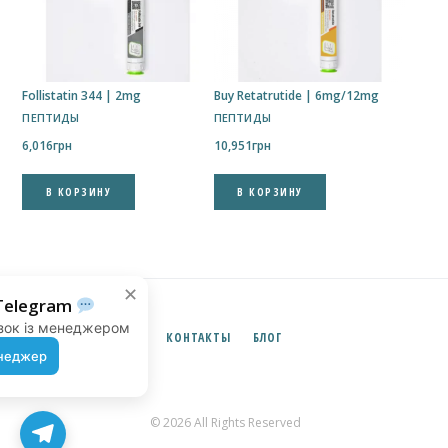
Follistatin 344 | 2mg
Buy Retatrutide | 6mg/12mg
ПЕПТИДЫ
ПЕПТИДЫ
6,016
грн
10,951
грн
В КОРЗИНУ
В КОРЗИНУ
✕
Підпишись на наш Telegram
Новини, акції та швидкий зв’язок із менеджером
КОНТАКТЫ
БЛОГ
Канал
Менеджер
© 2026 All Rights Reserved