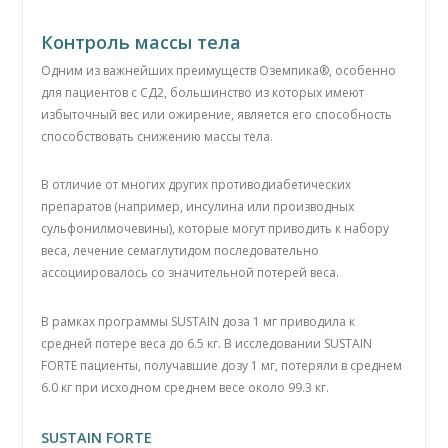
Контроль массы тела
Одним из важнейших преимуществ Оземпика®, особенно
для пациентов с СД2, большинство из которых имеют
избыточный вес или ожирение, является его способность
способствовать снижению массы тела.
В отличие от многих других противодиабетических
препаратов (например, инсулина или производных
сульфонилмочевины), которые могут приводить к набору
веса, лечение семаглутидом последовательно
ассоциировалось со значительной потерей веса.
В рамках программы SUSTAIN доза 1 мг приводила к
средней потере веса до 6.5 кг. В исследовании SUSTAIN
FORTE пациенты, получавшие дозу 1 мг, потеряли в среднем
6.0 кг при исходном среднем весе около 99.3 кг.
SUSTAIN FORTE