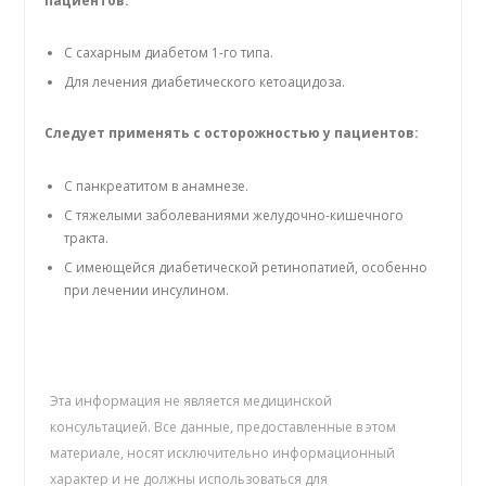
пациентов:
С сахарным диабетом 1-го типа.
Для лечения диабетического кетоацидоза.
Следует применять с осторожностью у пациентов:
С панкреатитом в анамнезе.
С тяжелыми заболеваниями желудочно-кишечного
тракта.
С имеющейся диабетической ретинопатией, особенно
при лечении инсулином.
Эта информация не является медицинской
консультацией. Все данные, предоставленные в этом
материале, носят исключительно информационный
характер и не должны использоваться для