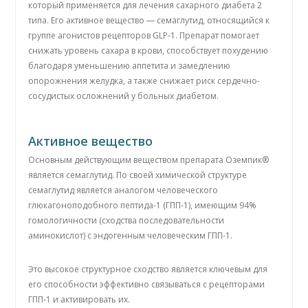
который применяется для лечения сахарного диабета 2
типа. Его активное вещество — семаглутид, относящийся к
группе агонистов рецепторов GLP-1. Препарат помогает
снижать уровень сахара в крови, способствует похудению
благодаря уменьшению аппетита и замедлению
опорожнения желудка, а также снижает риск сердечно-
сосудистых осложнений у больных диабетом.
Активное вещество
Основным действующим веществом препарата Оземпик®
является семаглутид. По своей химической структуре
семаглутид является аналогом человеческого
глюкагоноподобного пептида-1 (ГПП-1), имеющим 94%
гомологичности (сходства последовательности
аминокислот) с эндогенным человеческим ГПП-1.
Это высокое структурное сходство является ключевым для
его способности эффективно связываться с рецепторами
ГПП-1 и активировать их.