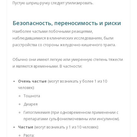
Пустую шприц-ручку следует утилизировать.
Безопасность, переносимость и риски
Наиболее частыми побочными реакциями,
наблюдавшимися в клинических исследованиях, были
расстройства со стороны желудочно-кишечного тракта.
Обычно они имеют легкую или умеренную степень тяжести
и являются временными. В частности:
Очень частые
(могут возникать у более 1 из 10
человек):
Тошнота
Диарея
Гипогликемия (при одновременном применении с
препаратами сульфонилмочевины или инсулином).
Частые
(могут возникать у 1 из 10 человек):
Рвота;