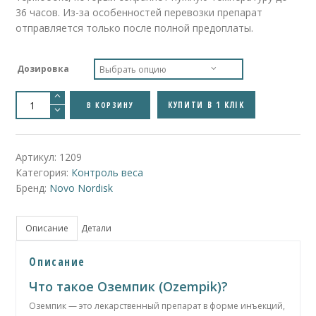
36 часов. Из-за особенностей перевозки препарат
отправляется только после полной предоплаты.
Дозировка
Количество
товара
КУПИТИ В 1 КЛІК
В КОРЗИНУ
Ozempic
Pen
Ручка
Оземпик
Ручка
Артикул:
1209
Оземпік
Категория:
Контроль веса
0.25мг
\
Бренд:
Novo Nordisk
0.5мг
\
1мг
Описание
Детали
Описание
Что такое Оземпик (Ozempik)?
Оземпик — это лекарственный препарат в форме инъекций,