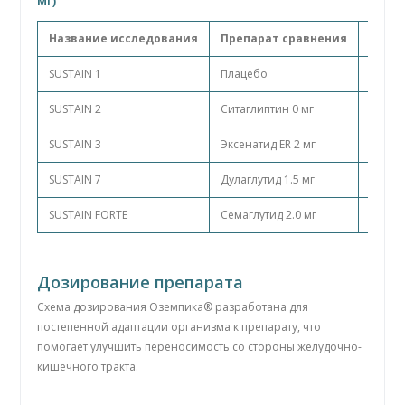
мг)
Название исследования
Препарат сравнения
Исход
SUSTAIN 1
Плацебо
8.1
SUSTAIN 2
Ситаглиптин 0 мг
8.1
SUSTAIN 3
Эксенатид ER 2 мг
8.3
SUSTAIN 7
Дулаглутид 1.5 мг
8.2
SUSTAIN FORTE
Семаглутид 2.0 мг
8.9
Дозирование препарата
Схема дозирования Оземпика® разработана для
постепенной адаптации организма к препарату, что
помогает улучшить переносимость со стороны желудочно-
кишечного тракта.