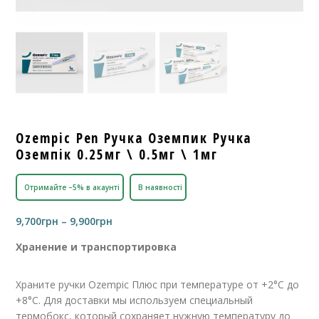
Ozempic Pen Ручка Оземпик Ручка
Оземпік 0.25мг \ 0.5мг \ 1мг
Отримайте –5% в акаунті
В наявності
Диапазон
9,700
грн
–
9,900
грн
цен:
Хранение и транспортировка
9,700грн
–
9,900грн
Храните ручки Ozempic Плюс при температуре от +2°C до
+8°C. Для доставки мы используем специальный
термобокс, который сохраняет нужную температуру до