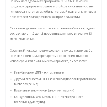
Во всех исследованиях программы SUSTAIN Оземпик®
продемонстрировал мощное и стойкое снижение уровня
гликированного гемоглобина, который является ключевым
показателем долгосрочного контроля гликемии.
Снижение уровня гликированного гемоглобина в среднем
составляло от 1.2 до 1.8 процентных пунктов в течение 13
месяцев лечения.
Оземпик® показал преимущество не только над плацебо,
но и над активными препаратами сравнения, широко
используемыми в клинической практике, в частности:
Ингибитором ДПП-4 (ситаглиптин)
Другим агонистом ГПП-1 (эксенатид пролонгированного
высвобождения)
Базальным инсулином (инсулин гларгин)
Конкурентным агонистом ГПП-1 еженедельного
введения (дулаглутид).