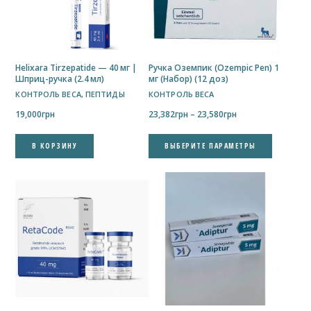
Helixara Tirzepatide — 40 мг |
Ручка Оземпик (Ozempic Pen) 1
Шприц-ручка (2.4 мл)
мг (Набор) (12 доз)
КОНТРОЛЬ ВЕСА
,
ПЕПТИДЫ
КОНТРОЛЬ ВЕСА
Диапазон
19,000
грн
23,382
грн
–
23,580
грн
цен:
Этот
23,382грн
В КОРЗИНУ
ВЫБЕРИТЕ ПАРАМЕТРЫ
товар
–
имеет
23,580грн
нескольк
вариаций
Опции
можно
выбрать
на
странице
товара.