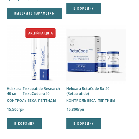
цен:
В КОРЗИНУ
Этот
9,700грн
ВЫБЕРИТЕ ПАРАМЕТРЫ
товар
–
имеет
9,900грн
несколько
АКЦІЙНА ЦІНА
вариаций.
Опции
можно
выбрать
на
странице
товара.
Helixara Tirzepatide Research —
Helixara RetaCode Rx 40
40 мг — TirzeCode rx40
(Retatrutide)
КОНТРОЛЬ ВЕСА
,
ПЕПТИДЫ
КОНТРОЛЬ ВЕСА
,
ПЕПТИДЫ
15,500
грн
15,800
грн
В КОРЗИНУ
В КОРЗИНУ