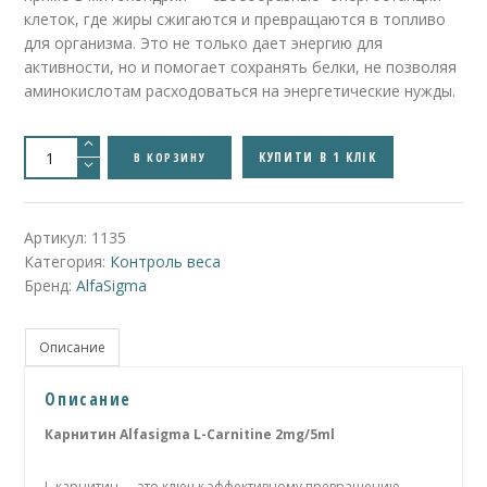
клеток, где жиры сжигаются и превращаются в топливо
для организма. Это не только дает энергию для
активности, но и помогает сохранять белки, не позволяя
аминокислотам расходоваться на энергетические нужды.
Количество
товара
КУПИТИ В 1 КЛІК
В КОРЗИНУ
L-
Carnitene
2g/5ml
-
Л
Артикул:
1135
карнитин
Категория:
Контроль веса
/
карнітін
Бренд:
AlfaSigma
(Италия)
Описание
Описание
Карнитин Alfasigma L-Carnitine 2mg/5ml
L-карнитин — это ключ к эффективному превращению