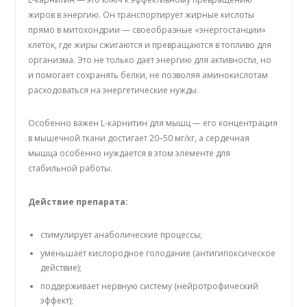
жиров в энергию. Он транспортирует жирные кислоты
прямо в митохондрии — своеобразные «энергостанции»
клеток, где жиры сжигаются и превращаются в топливо для
организма. Это не только дает энергию для активности, но
и помогает сохранять белки, не позволяя аминокислотам
расходоваться на энергетические нужды.
Особенно важен L-карнитин для мышц — его концентрация
в мышечной ткани достигает 20–50 мг/кг, а сердечная
мышца особенно нуждается в этом элементе для
стабильной работы.
Действие препарата:
стимулирует анаболические процессы;
уменьшает кислородное голодание (антигипоксическое
действие);
поддерживает нервную систему (нейротрофический
эффект);