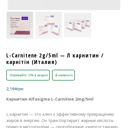
L-Carnitene 2g/5ml — Л карнитин /
карнітін (Италия)
Отримайте –5% в акаунті
В наявності
2,194
грн
Карнитин Alfasigma L-Carnitine 2mg/5ml
L-карнитин — это ключ к эффективному превращению
жиров в энергию. Он транспортирует жирные кислоты
прямо в митохондрии — своеобразные «энергостанции»