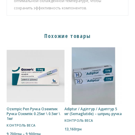
оптимальной охлаждённой температуре, чтобы
сохранить эффективность компонентов.
Похожие товары
Ozempic Pen Ручка Оземпик
Adiptur / Адіптур / Адиптур 5
Ручка Оземпік 0.25мг \ 0.5мг \
мг (Semaglutide) – шприц-ручка
1мг
КОНТРОЛЬ ВЕСА
КОНТРОЛЬ ВЕСА
13,160
грн
Диапазон
9,700
грн
–
9,900
грн