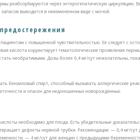
ормы реабсорбируются через энтерогепатическую циркуляцию. 
 запасов выводится в неизменённом виде с мочой.
 предостережения
 пациентам с повышенной чувствительностью. Её следует с ост
вая кислота корректирует гематологические проявления перни
стать необратимыми. Дозы более 0,4 мг/сут нежелательны, пока
ть бензиловый спирт, способный вызывать аллергические реак
таточности и опасен для недоношенных новорождённых.
ислоты необходимо для плода. Есть убедительные доказательс
твращает дефекты нервной трубки. Рекомендации: — 0,4 мг/сут
ременности; — 4 мг/сут для женщин с предыдущими беременностя