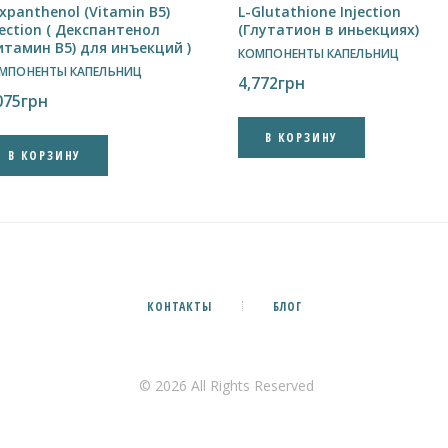
xpanthenol (Vitamin B5)
L-Glutathione Injection
jection ( Декспантенол
(Глутатион в иньекциях)
итамин B5) для инъекций )
КОМПОНЕНТЫ КАПЕЛЬНИЦ
МПОНЕНТЫ КАПЕЛЬНИЦ
4,772
грн
075
грн
В КОРЗИНУ
В КОРЗИНУ
КОНТАКТЫ
БЛОГ
© 2026 All Rights Reserved