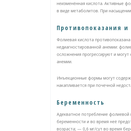
неизменённая кислота. Активные ф
в виде метаболитов. При насыщении
Противопоказания и
Фолиевая кислота противопоказана
недиагностированной анемии: фолие
осложнения прогрессируют и могут 
анемии.
Инъекционные формы могут содержа
накапливается при почечной недос
Беременность
Адекватное потребление фолиевой к
беременности и во время неё предо
возраста; — 0,6 мг/сут во время бе