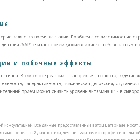
ние
ерью важно во время лактации. Проблем с совместимостью с г
едиатрии (AAP) считает приём фолиевой кислоты безопасным во
ции и побочные эффекты
оксична. Возможные реакции: — анорексия, тошнота, вздутие 
тельность, гиперактивность, психическая депрессия, спутаннос
Длительный приём может снизить уровень витамина В12 в сыворо
ой консультацией. Все данные, предоставленные в этом материале, нос
для самостоятельной диагностики, лечения или замены профессиональн