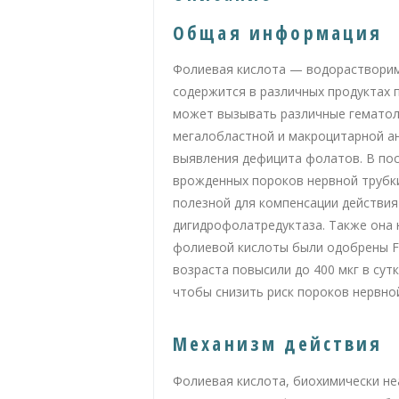
Общая информация
Фолиевая кислота — водорастворим
содержится в различных продуктах 
может вызывать различные гематол
мегалобластной и макроцитарной ан
выявления дефицита фолатов. В пос
врожденных пороков нервной трубки
полезной для компенсации действия
дигидрофолатредуктаза. Также она
фолиевой кислоты были одобрены FD
возраста повысили до 400 мкг в су
чтобы снизить риск пороков нервной
Механизм действия
Фолиевая кислота, биохимически н