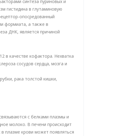
акторами синтеза пуриновых и
зм гистидина в глутаминовую
 рецептор-опосредованный
ии формиата, а также в
еза ДНК, является причиной
2 в качестве кофактора. Нехватка
ероза сосудов сердца, мозга и
убки, рака толстой кишки,
связываются с белками плазмы и
дное молоко. В печени происходит
 в плазме крови может появляться