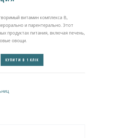
творимый витамин комплекса В,
ерорально и парентерально. Этот
ых продуктах питания, включая печень,
товые овощи.
КУПИТИ В 1 КЛІК
ьниц