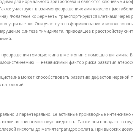
одимы для нормального эритропоэза и являются ключевыми коф
Также участвуют в взаимопревращениях аминокислот (метаболи
цина). Фолатные коферменты транспортируются клетками через
и внутри клетки. Они участвуют в формировании и использован
арушение синтеза тимидилата, приводящее к расстройству синт
немий.
 превращении гомоцистеина в метионин с помощью витамина В1
моцистеинемию — независимый фактор риска развития атероскл
оцистеина может способствовать развитию дефектов нервной тр
 патологий.
рально и парентерально. Её активные производные интенсивно 
, включая спинномозговую жидкость. Также они попадают в гру
лиевой кислоты до метилтетрагидрофолата. При высоких дозах