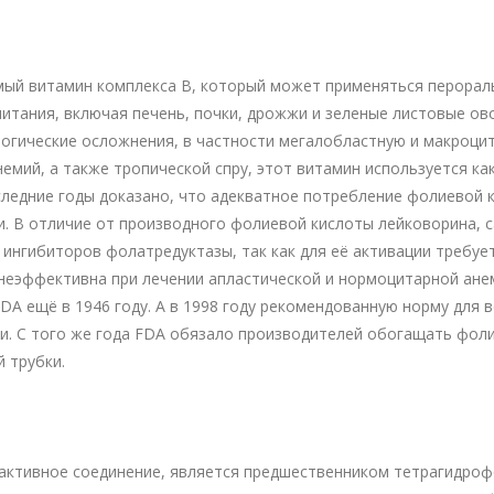
ый витамин комплекса В, который может применяться перораль
питания, включая печень, почки, дрожжи и зеленые листовые о
огические осложнения, в частности мегалобластную и макроци
емий, а также тропической спру, этот витамин используется ка
ледние годы доказано, что адекватное потребление фолиевой 
. В отличие от производного фолиевой кислоты лейковорина, с
 ингибиторов фолатредуктазы, так как для её активации требуе
 неэффективна при лечении апластической и нормоцитарной ан
A ещё в 1946 году. А в 1998 году рекомендованную норму для 
тки. С того же года FDA обязало производителей обогащать фол
 трубки.
еактивное соединение, является предшественником тетрагидроф