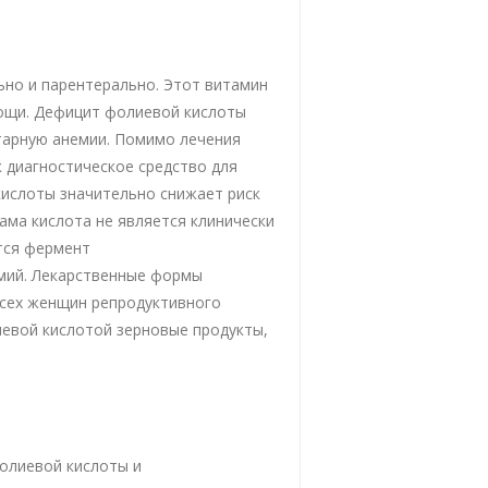
но и парентерально. Этот витамин
вощи. Дефицит фолиевой кислоты
тарную анемии. Помимо лечения
к диагностическое средство для
кислоты значительно снижает риск
ама кислота не является клинически
тся фермент
емий. Лекарственные формы
всех женщин репродуктивного
иевой кислотой зерновые продукты,
олиевой кислоты и