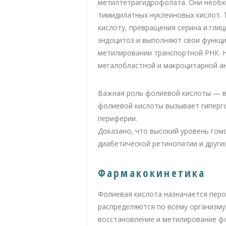
метилтетрагидрофолата. Они необх
тимидилатных нуклеиновых кислот. 
кислоту, превращения серина и гли
эндоцитоз и выполняют свои функци
метилировании транспортной РНК. Н
мегалобластной и макроцитарной а
Важная роль фолиевой кислоты — в
фолиевой кислоты вызывает гиперго
периферии.
Доказано, что высокий уровень гом
диабетической ретинопатии и других
Фармакокинетика
Фолиевая кислота назначается перо
распределяются по всему организму
восстановление и метилирование фо