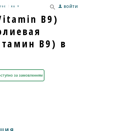
ВОЙТИ
ГОЕ
RU
(Vitamin B9)
Фолиевая
итамин B9) в
ступно за замовленням
ация