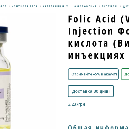
БЛОГ
КОНТРОЛЬ ВЕСА
КАПЕЛЬНИЦЫ
ОМОЛОЖЕНИЕ
ПЕПТИДЫ
ДРУ
Folic Acid 
Injection 
кислота (В
инъекциях
Отримайте –5% в акаунті
До
Доставка 30 днів!
3,237
грн
Общая информ