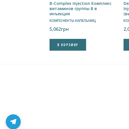
B-Complex Injection Комплекс
De
витаминов группы В в
In
инъекция
(в
КОМПОНЕНТЫ КАПЕЛЬНИЦ
КО
5,062
грн
2,
В КОРЗИНУ
✕
Підпишись на наш Telegram
Новини, акції та швидкий зв’язок із
менеджером
Канал
Менеджер