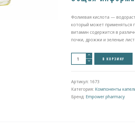
Фолиевая кислота — водорас
который может применяться п
витамин содержится в различн
почки, дрожжи и зеленые лис
Количество
товара
В КОРЗИНУ
Folic
Acid
(Vitamin
B9)
Injection
Артикул:
1673
Фолиевая
кислота
Категория:
Компоненты капел
(Витамин
B9)
Бренд:
Empower pharmacy
в
инъекциях