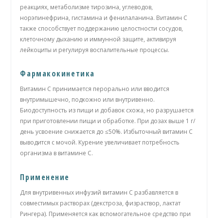
реакциях, метаболизме тирозина, углеводов,
норэпинефрина, гистамина и фенилаланина. Витамин С
также способствует поддержанию целостности сосудов,
клеточному дыханию и иммунной защите, активируя
лейкоциты и регулируя воспалительные процессы.
Фармакокинетика
Витамин С принимается перорально или вводится
внутримышечно, подкожно или внутривенно.
Биодоступность из пищи и добавок схожа, но разрушается
при приготовлении пищи и обработке. При дозах выше 1 г/
день усвоение снижается до ≤50%. Избыточный витамин С
выводится с мочой. Курение увеличивает потребность
организма в витамине С.
Применение
Для внутривенных инфузий витамин С разбавляется в
совместимых растворах (декстроза, физраствор, лактат
Рингера). Применяется как вспомогательное средство при