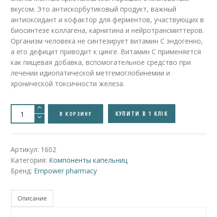
вкусом. Это антискорбутиковый продукт, важный
антиоксидант и кофактор для ферментов, участвующих в
биосинтезе коллагена, карнитина и нейротрансмиттеров.
Организм человека не синтезирует витамин С эндогенно,
а его дефицит приводит к цинге. Витамин С применяется
как пищевая добавка, вспомогательное средство при
лечении идиопатической метгемоглобинемии и
хронической токсичности железа.
Количество
товара
КУПИТИ В 1 КЛІК
В КОРЗИНУ
Ascorbic
Acid
Injection
(Аскорбиновая
кислота
Артикул:
1602
в
Категория:
Компоненты капельниц
инъекциях)
Бренд:
Empower pharmacy
Описание