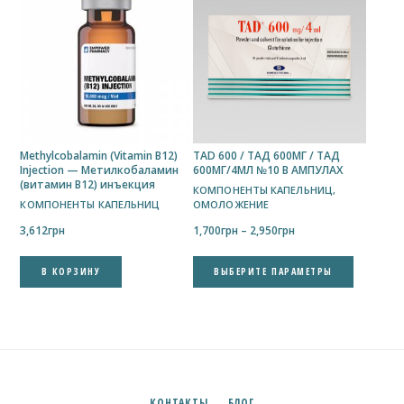
Methylcobalamin (Vitamin B12)
TAD 600 / ТАД 600МГ / ТАД
Injection — Метилкобаламин
600МГ/4МЛ №10 В АМПУЛАХ
(витамин B12) инъекция
КОМПОНЕНТЫ КАПЕЛЬНИЦ
,
КОМПОНЕНТЫ КАПЕЛЬНИЦ
ОМОЛОЖЕНИЕ
Диапазон
3,612
грн
1,700
грн
–
2,950
грн
цен:
Этот
1,700грн
В КОРЗИНУ
ВЫБЕРИТЕ ПАРАМЕТРЫ
товар
–
имеет
2,950грн
нескольк
вариаций
Опции
✕
Підпишись на наш Telegram
можно
Новини, акції та швидкий зв’язок із менеджером
выбрать
КОНТАКТЫ
БЛОГ