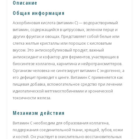
Описание
Общая информация
Аскорбиновая кислота (витамин С) — водорастворимый
витамин, содержащийся в цитрусовых, зеленом перце и
других фруктах и овощах. Представляет собой белые или
слегка желтые кристаллы или порошок с кисловатым
вкусом. Это антискорбутиковый продукт, важный
антиоксидант и кофактор для ферментов, участвующих в
биосинтезе коллагена, карнитина и нейротрансмиттеров.
Организм человека не синтезирует витамин С эндогенно, а
его дефицит приводит к цинге. Витамин С применяется как
пищевая добавка, вспомогательное средство при лечении
идиопатической метгемоглобинемии и хронической
токсичности железа.
Механизм действия
Витамин С необходим для образования коллагена,
поддержания соединительной ткани, хрящей, зубов, кожи
и костей. Он участвует в окислительно-восстановительных