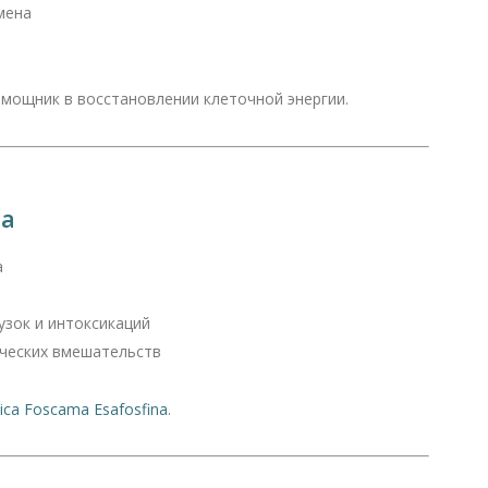
мена
омощник в восстановлении клеточной энергии.
ва
а
узок и интоксикаций
ческих вмешательств
ca Foscama Esafosfina
.