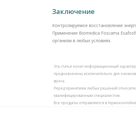
Заключение
Контролируемое восстановление энерги
Применение Biomedica Foscama Esafos
организм в любых условиях.
Эта статья носит информационный характер
предназначены исключительно для ознаком
врача.
Перед принятием любых решений относител
квалифицированным специалистом.
Все продукты отправляются в термоконтейн
✕
пишись на наш Telegram
вини, акції та швидкий зв’язок із
менеджером