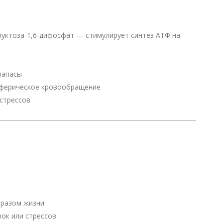
уктоза-1,6-дифосфат — стимулирует синтез АТФ на
запасы
иферическое кровообращение
стрессов
:
бразом жизни
зок или стрессов