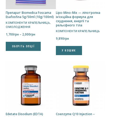
Препарат Biomedica Foscama
Lipo-Mino-Mix — ліпотропна
Esafosfina 5g/50ml (10g/100ml)
ін’єкційна формула для
схуднення, енергії та
КОМПОНЕНТИ КРАПЕЛЬНИЦЬ
,
рельєфного тіла
ОМОЛОДЖЕННЯ
КОМПОНЕНТИ КРАПЕЛЬНИЦЬ
Price
1,700
грн
–
2,000
грн
9,890
грн
range:
Цей
1,700грн
ОБЕРІТЬ ОПЦІЇ
товар
through
У КОШИК
має
2,000грн
кілька
варіантів.
Параметри
можна
вибрати
на
сторінці
товару
Edetate Disodium (EDTA)
Coenzyme Q10 Injection –