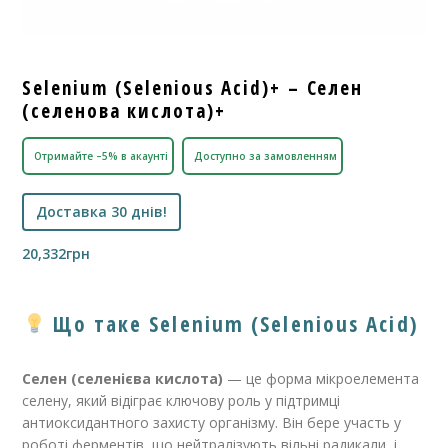
Selenium (Selenious Acid)+ – Селен
(селенова кислота)+
Отримайте –5% в акаунті
Доступно за замовленням
Доставка 30 днів!
20,332
грн
Що таке Selenium (Selenious Acid)
Селен (селенієва кислота)
— це форма мікроелемента
селену, який відіграє ключову роль у підтримці
антиоксидантного захисту організму. Він бере участь у
роботі ферментів, що нейтралізують вільні радикали, і