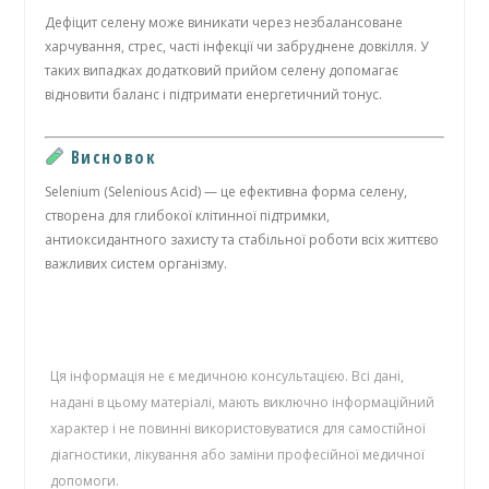
Дефіцит селену може виникати через незбалансоване
харчування, стрес, часті інфекції чи забруднене довкілля. У
таких випадках додатковий прийом селену допомагає
відновити баланс і підтримати енергетичний тонус.
Висновок
Selenium (Selenious Acid) — це ефективна форма селену,
створена для глибокої клітинної підтримки,
антиоксидантного захисту та стабільної роботи всіх життєво
важливих систем організму.
Ця інформація не є медичною консультацією. Всі дані,
надані в цьому матеріалі, мають виключно інформаційний
характер і не повинні використовуватися для самостійної
діагностики, лікування або заміни професійної медичної
допомоги.