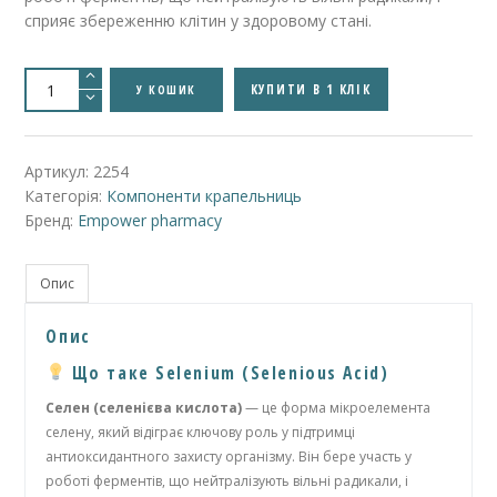
сприяє збереженню клітин у здоровому стані.
Selenium
(Selenious
КУПИТИ В 1 КЛІК
У КОШИК
Acid)+
-
Селен
(селенова
кислота)+
Артикул:
2254
кількість
Категорія:
Компоненти крапельниць
Бренд:
Empower pharmacy
Опис
Опис
Що таке Selenium (Selenious Acid)
Селен (селенієва кислота)
— це форма мікроелемента
селену, який відіграє ключову роль у підтримці
антиоксидантного захисту організму. Він бере участь у
роботі ферментів, що нейтралізують вільні радикали, і