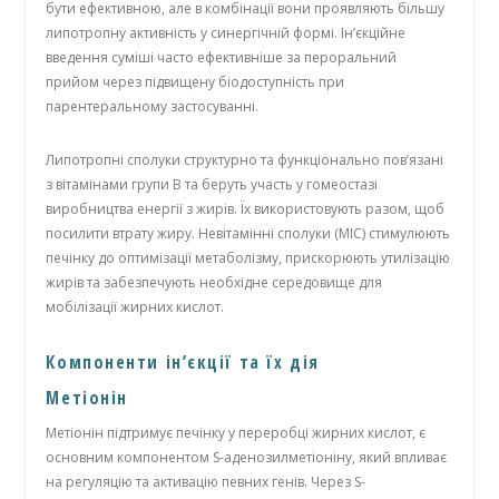
бути ефективною, але в комбінації вони проявляють більшу
липотропну активність у синергічній формі. Ін’єкційне
введення суміші часто ефективніше за пероральний
прийом через підвищену біодоступність при
парентеральному застосуванні.
Липотропні сполуки структурно та функціонально пов’язані
з вітамінами групи В та беруть участь у гомеостазі
виробництва енергії з жирів. Їх використовують разом, щоб
посилити втрату жиру. Невітамінні сполуки (MIC) стимулюють
печінку до оптимізації метаболізму, прискорюють утилізацію
жирів та забезпечують необхідне середовище для
мобілізації жирних кислот.
Компоненти ін’єкції та їх дія
Метіонін
Метіонін підтримує печінку у переробці жирних кислот, є
основним компонентом S-аденозилметіоніну, який впливає
на регуляцію та активацію певних генів. Через S-