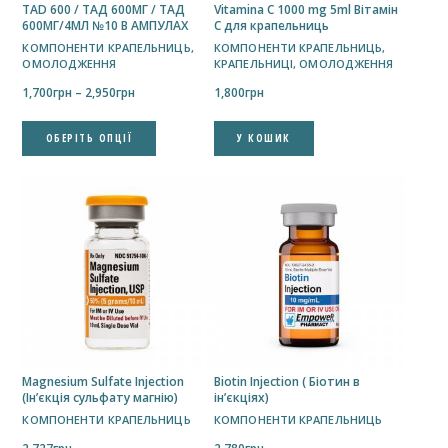
TAD 600 / ТАД 600МГ / ТАД
Vitamina C 1000 mg 5ml Вітамін
600МГ/4МЛ №10 В АМПУЛАХ
С для крапельниць
КОМПОНЕНТИ КРАПЕЛЬНИЦЬ
,
КОМПОНЕНТИ КРАПЕЛЬНИЦЬ
,
ОМОЛОДЖЕННЯ
КРАПЕЛЬНИЦІ
,
ОМОЛОДЖЕННЯ
Price
1,700
грн
–
2,950
грн
1,800
грн
range:
Цей
1,700грн
ОБЕРІТЬ ОПЦІЇ
У КОШИК
товар
through
має
2,950грн
кілька
варіантів.
Параметри
можна
вибрати
на
сторінці
товару
Magnesium Sulfate Injection
Biotin Injection ( Біотин в
(Ін’єкція сульфату магнію)
ін’єкціях)
КОМПОНЕНТИ КРАПЕЛЬНИЦЬ
КОМПОНЕНТИ КРАПЕЛЬНИЦЬ