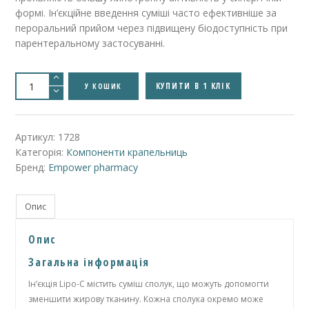
формі. Ін’єкційне введення суміші часто ефективніше за
пероральний прийом через підвищену біодоступність при
парентеральному застосуванні.
Lipo-
C
КУПИТИ В 1 КЛІК
У КОШИК
(MIC)
Injection
-
Ліпо-
C
Артикул:
1728
(MIC)
Категорія:
Компоненти крапельниць
ін'єкція
кількість
Бренд:
Empower pharmacy
Опис
Опис
Загальна інформація
Ін’єкція Lipo-C містить суміш сполук, що можуть допомогти
зменшити жирову тканину. Кожна сполука окремо може