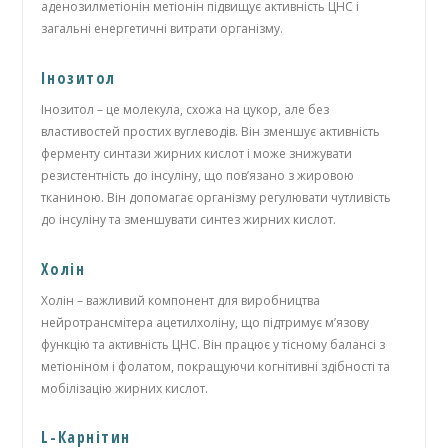
аденозилметіонін метіонін підвищує активність ЦНС і
загальні енергетичні витрати організму.
Інозитол
Інозитол – це молекула, схожа на цукор, але без
властивостей простих вуглеводів. Він зменшує активність
ферменту синтази жирних кислот і може знижувати
резистентність до інсуліну, що пов’язано з жировою
тканиною. Він допомагає організму регулювати чутливість
до інсуліну та зменшувати синтез жирних кислот.
Холін
Холін – важливий компонент для виробництва
нейротрансмітера ацетилхоліну, що підтримує м’язову
функцію та активність ЦНС. Він працює у тісному балансі з
метіоніном і фолатом, покращуючи когнітивні здібності та
мобілізацію жирних кислот.
L-Карнітин