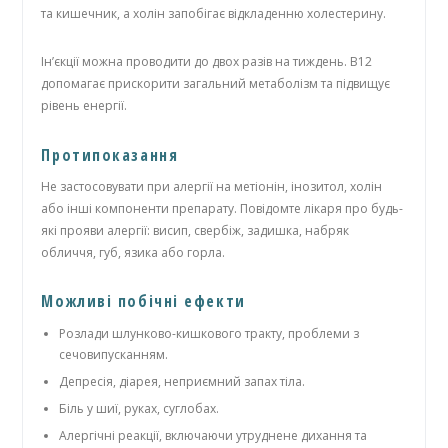
та кишечник, а холін запобігає відкладенню холестерину.
Ін’єкції можна проводити до двох разів на тиждень. B12
допомагає прискорити загальний метаболізм та підвищує
рівень енергії.
Протипоказання
Не застосовувати при алергії на метіонін, інозитол, холін
або інші компоненти препарату. Повідомте лікаря про будь-
які прояви алергії: висип, свербіж, задишка, набряк
обличчя, губ, язика або горла.
Можливі побічні ефекти
Розлади шлунково-кишкового тракту, проблеми з
сечовипусканням.
Депресія, діарея, неприємний запах тіла.
Біль у шиї, руках, суглобах.
Алергічні реакції, включаючи утруднене дихання та