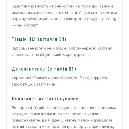
Карнітин переносить жирні кислоти у мітохондрії, де вони
окислюються для вироблення енергії. У поєднанні з холіном
підвищує використання жирів і виведення продуктів розпаду
жирних кислот.
Тіамін HCl (вітамін B1)
Підтримує енергетичний обмін і роботу нервової системи,
сприяє ефективній утилізації макронутрієнтів.
Декспантенол (вітамін B5)
Сприяє метаболізму жирів, вуглеводів і білків, підтримує
здоров’я шкіри та тканин.
Показання до застосування
Липотропні ін’єкції використовують для звільнення жирових
відкладень у певних частинах тіла: живот, внутрішня
поверхня стегон, шия, сідниці, стегна. Метіонін допомагає
печінці виводити жир, інозитол транспортує жири в печінку