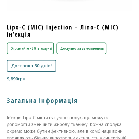
Lipo-C (MIC) Injection – Ліпо-C (MIC)
ін’єкція
Отримайте –5% в акаунті
Доступно за замовленням
Доставка 30 днів!
9,890
грн
Загальна інформація
Ін’єкція Lipo-C містить суміш сполук, що можуть
допомогти зменшити жирову тканину. Кожна сполука
окремо може бути ефективною, але в комбінації вони
проявляють більшу липотропну активність у синергічній