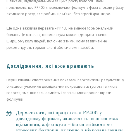
шляхами, відповідальними за цикл росту волосся. Вчені
пояснюють, що PP405 «переключає» фолікул із фази спокою у фазу
активного росту, але робить це м’яко, без агресії для шкіри.
Ще одна важлива перевага – PP405 не змінює гормональний
баланс. Це означає, що молекула може підходити значно
ширшому колу людей, включно з тими, кому зазвичай не
рекомендують гормональні або системні засоби.
Дослідження, які вже вражають
Перші клінічні спостереження показали перспективні результати: у
більшості учасників дослідження покращилась густота та якість
волосся, зменшилась ламкість і сповільнився процес втрати
фолікулів.
Дерматологи, які працюють з PP405 у
дослідному форматі, зазначають: волосся стає
щільнішим, а фолікули – більш стійкими до
стресових факторів, включно з мікрозапаленням