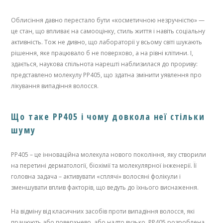
Облисіння давно перестало бути «косметичною незручністю» —
це стан, що впливає на самооцінку, стиль життя і навіть соціальну
активність. Тож не дивно, що лабораторії у всьому світі шукають
рішення, яке працювало б не поверхово, а на рівні клітини. І,
здається, наукова спільнота нарешті наблизилася до прориву:
представлено молекулу PP405, що здатна змінити уявлення про
лікування випадіння волосся.
Що таке PP405 і чому довкола неї стільки
шуму
PP405 – це інноваційна молекула нового покоління, яку створили
на перетині дерматології, біохімії та молекулярної інженерії. Її
головна задача – активувати «сплячі» волосяні фолікули і
зменшувати вплив факторів, що ведуть до їхнього виснаження.
На відміну від класичних засобів проти випадіння волосся, які
працюють або поверхнево, або надто вузько, PP405 розроблена