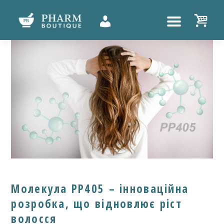
Увійти
UTTON
Молекула PP405 – інноваційна
розробка, що відновлює ріст
волосся