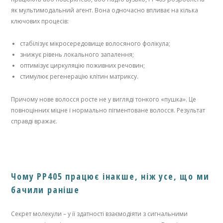
як мультимодальний агент. Вона одночасно впливає на кілька
ключових процесів:
стабілізує мікросередовище волосяного фолікула;
знижує рівень локального запалення;
оптимізує циркуляцію поживних речовин;
стимулює регенерацію клітин матриксу.
Причому нове волосся росте не у вигляді тонкого «пушка». Це
повноцінних міцне і нормально пігментоване волосся. Результат
справді вражає.
Чому PP405 працює інакше, ніж усе, що ми
бачили раніше
Секрет молекули – у її здатності взаємодіяти з сигнальними