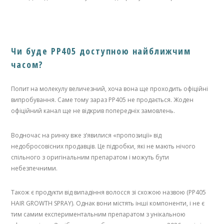
Чи буде PP405 доступною найближчим
часом?
Попит на молекулу величезний, хоча вона ще проходить офіційні
випробування. Саме тому зараз PP405 не продається. Жоден
офіційний канал ще не відкрив попередніх замовлень.
Водночас на ринку вже з’явилися «пропозиції» від
недобросовісних продавців. Це підробки, які не мають нічого
спільного з оригінальним препаратом і можуть бути
небезпечними.
Також є продукти від випадіння волосся зі схожою назвою (PP405
HAIR GROWTH SPRAY). Однак вони містять інші компоненти, і не є
тим самим експериментальним препаратом з унікальною