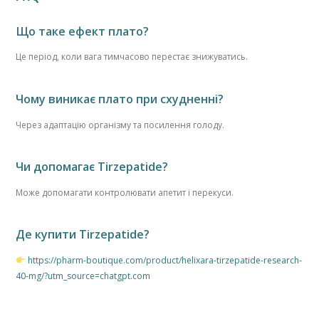
Що таке ефект плато?
Це період, коли вага тимчасово перестає знижуватись.
Чому виникає плато при схудненні?
Через адаптацію організму та посилення голоду.
Чи допомагає Tirzepatide?
Може допомагати контролювати апетит і перекуси.
Де купити Tirzepatide?
https://pharm-boutique.com/product/helixara-tirzepatide-research-
40-mg/?utm_source=chatgpt.com