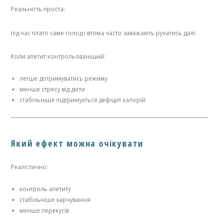
Реальність проста:
під час плато саме голод і втома часто заважають рухатись далі.
Коли апетит контрольованіший:
легше дотримуватись режиму
менше стресу від дієти
стабільніше підтримується дефіцит калорій
Який ефект можна очікувати
Реалістично:
контроль апетиту
стабільніше харчування
менше перекусів