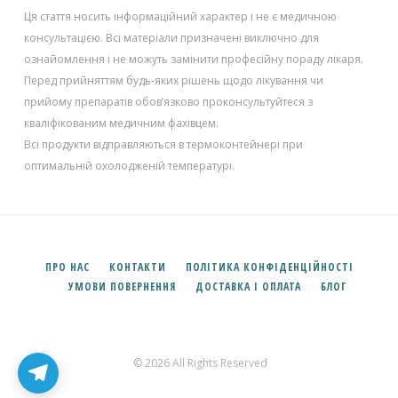
Ця стаття носить інформаційний характер і не є медичною
консультацією. Всі матеріали призначені виключно для
ознайомлення і не можуть замінити професійну пораду лікаря.
Перед прийняттям будь-яких рішень щодо лікування чи
прийому препаратів обов’язково проконсультуйтеся з
кваліфікованим медичним фахівцем.
Всі продукти відправляються в термоконтейнері при
оптимальній охолодженій температурі.
✕
Підпишись на наш Telegram
ПРО НАС
КОНТАКТИ
ПОЛІТИКА КОНФІДЕНЦІЙНОСТІ
ини, акції та швидкий зв’язок із менеджером
УМОВИ ПОВЕРНЕННЯ
ДОСТАВКА І ОПЛАТА
БЛОГ
Канал
Менеджер
© 2026 All Rights Reserved