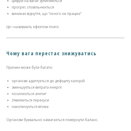
цифри на вагах зупиняються
прогрес сповільнюється
виникає відчуття, що “нічого не працює”
Це і називають ефектом плато.
Чому вага перестає знижуватись
Причин може бути багато:
організм адаптується до дефіциту калорій
зменшується витрата енергії
посилюється апетит
з’являються перекуси
накопичується втома
Організм буквально намагається повернути баланс.