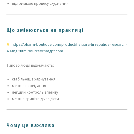
підтримкою процесу схуднення
Що змінюється на практиці
https://pharm-boutique.com/product/helixara-tirzepatide-research-
40-mg/?utm_source=chatgpt.com
Типово люди відзначають:
стабільніше харчування
менше переїдання
легший контроль апетиту
менше зривів під час дієти
Чому це важливо