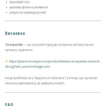
важливий сон
важлива фізична активність
результат індивідуальний
Висновок
Tirzepatide
— це сучасний підхід до контролю апетиту під час
процесу схуднення.
https://pharm-boutique.com/product/helixara-tirzepatide-research-
40-mg/?utm_source=chatgpt.com
Іноді проблема не у “відсутності сили волі”, а в тому, що організм
починає адаптуватись до дефіциту енергії.
FAQ