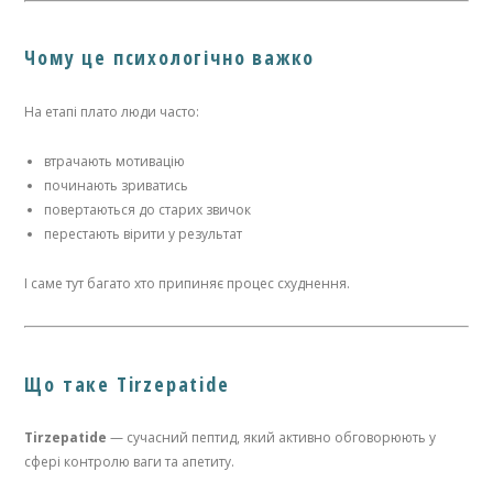
Чому це психологічно важко
На етапі плато люди часто:
втрачають мотивацію
починають зриватись
повертаються до старих звичок
перестають вірити у результат
І саме тут багато хто припиняє процес схуднення.
Що таке Tirzepatide
Tirzepatide
— сучасний пептид, який активно обговорюють у
сфері контролю ваги та апетиту.