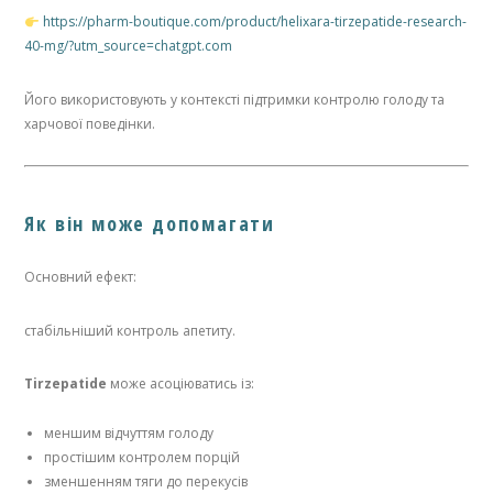
https://pharm-boutique.com/product/helixara-tirzepatide-research-
40-mg/?utm_source=chatgpt.com
Його використовують у контексті підтримки контролю голоду та
харчової поведінки.
Як він може допомагати
Основний ефект:
стабільніший контроль апетиту.
Tirzepatide
може асоціюватись із:
меншим відчуттям голоду
простішим контролем порцій
зменшенням тяги до перекусів