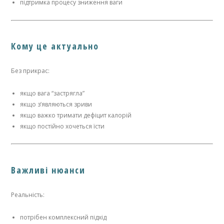
підтримка процесу зниження ваги
Кому це актуально
Без прикрас:
якщо вага “застрягла”
якщо з’являються зриви
якщо важко тримати дефіцит калорій
якщо постійно хочеться їсти
Важливі нюанси
Реальність:
потрібен комплексний підхід