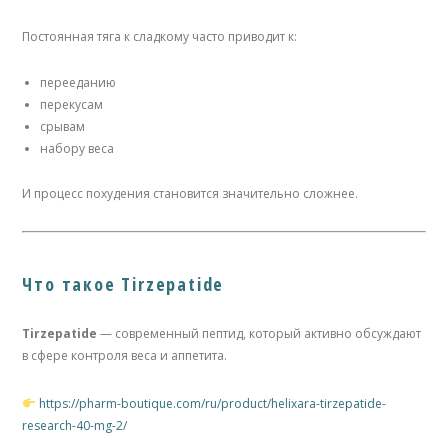
Постоянная тяга к сладкому часто приводит к:
перееданию
перекусам
срывам
набору веса
И процесс похудения становится значительно сложнее.
Что такое Tirzepatide
Tirzepatide
— современный пептид, который активно обсуждают
в сфере контроля веса и аппетита.
https://pharm-boutique.com/ru/product/helixara-tirzepatide-
research-40-mg-2/