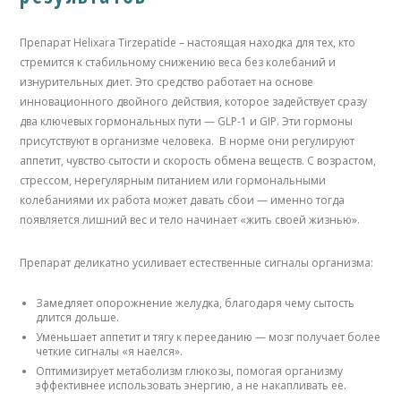
Препарат Helixara Tirzepatide – настоящая находка для тех, кто
стремится к стабильному снижению веса без колебаний и
изнурительных диет. Это средство работает на основе
инновационного двойного действия, которое задействует сразу
два ключевых гормональных пути — GLP-1 и GIP. Эти гормоны
присутствуют в организме человека. В норме они регулируют
аппетит, чувство сытости и скорость обмена веществ. С возрастом,
стрессом, нерегулярным питанием или гормональными
колебаниями их работа может давать сбои — именно тогда
появляется лишний вес и тело начинает «жить своей жизнью».
Препарат деликатно усиливает естественные сигналы организма:
Замедляет опорожнение желудка, благодаря чему сытость
длится дольше.
Уменьшает аппетит и тягу к перееданию — мозг получает более
четкие сигналы «я наелся».
Оптимизирует метаболизм глюкозы, помогая организму
эффективнее использовать энергию, а не накапливать ее.