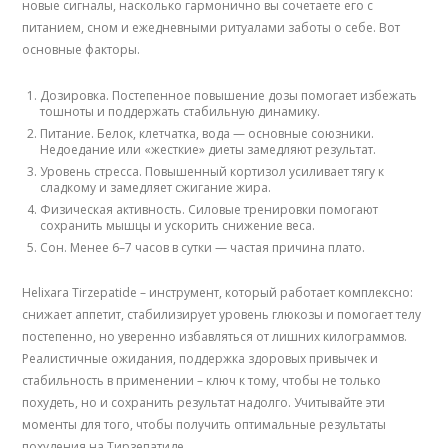
новые сигналы, насколько гармонично вы сочетаете его с
питанием, сном и ежедневными ритуалами заботы о себе. Вот
основные факторы.
Дозировка. Постепенное повышение дозы помогает избежать
тошноты и поддержать стабильную динамику.
Питание. Белок, клетчатка, вода — основные союзники.
Недоедание или «жесткие» диеты замедляют результат.
Уровень стресса. Повышенный кортизол усиливает тягу к
сладкому и замедляет сжигание жира.
Физическая активность. Силовые тренировки помогают
сохранить мышцы и ускорить снижение веса.
Сон. Менее 6–7 часов в сутки — частая причина плато.
Helixara Tirzepatide – инструмент, который работает комплексно:
снижает аппетит, стабилизирует уровень глюкозы и помогает телу
постепенно, но уверенно избавляться от лишних килограммов.
Реалистичные ожидания, поддержка здоровых привычек и
стабильность в применении – ключ к тому, чтобы не только
похудеть, но и сохранить результат надолго. Учитывайте эти
моменты для того, чтобы получить оптимальные результаты
похудения на Тирзепатиде.