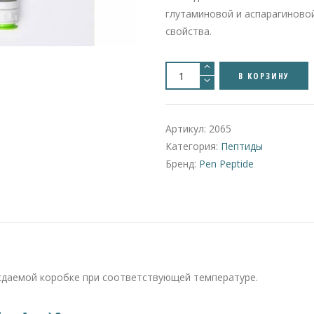
глутаминовой и аспарагиново
свойства.
Количество
товара
В КОРЗИНУ
Vesilute
(Glu-
Asp)
|
20mg/2ml
Артикул:
2065
Категория:
Пептиды
Бренд:
Pen Peptide
ждаемой коробке при соответствующей температуре.