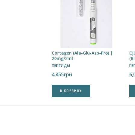
Cortagen (Ala-Glu-Asp-Pro) |
CJ
20mg/2ml
(B
ПЕПТИДЫ
ПЕ
4,455
грн
6,
В КОРЗИНУ
✕
Підпишись на наш Telegram
Новини, акції та швидкий зв’язок із
менеджером