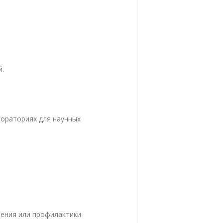
й.
бораториях для научных
чения или профилактики