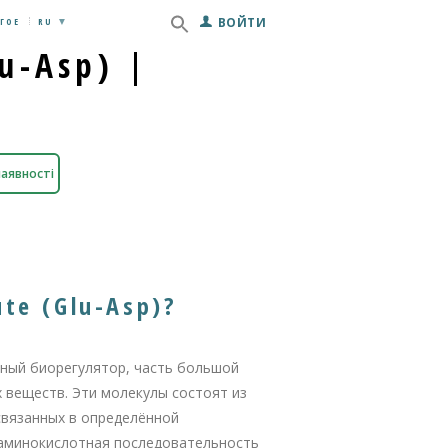
ВОЙТИ
ГОЕ
RU
lu-Asp) |
наявності
ute (Glu-Asp)?
идный биорегулятор, часть большой
 веществ. Эти молекулы состоят из
связанных в определённой
аминокислотная последовательность