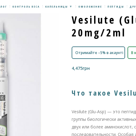
БЛОГ
КОНТРОЛЬ ВЕСА
КАПЕЛЬНИЦЫ
ОМОЛОЖЕНИЕ
ПЕПТИДЫ
ДРУ
Vesilute (G
20mg/2ml
Отримайте –5% в акаунті
В 
4,475
грн
Что такое Vesil
Vesilute (Glu-Asp) — это пепт
группы биологически активных
двух или более аминокислот, 
последовательности. Особая 