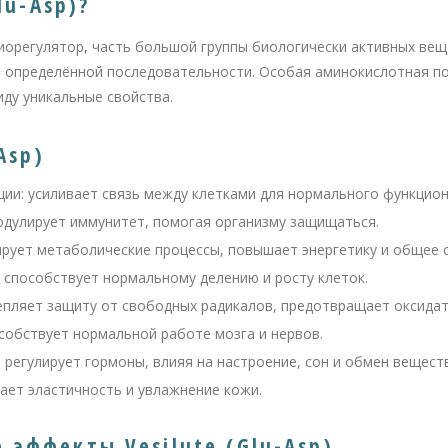
lu-Asp)?
 биорегулятор, часть большой группы биологически активных вещ
в определённой последовательности. Особая аминокислотная п
иду уникальные свойства.
Asp)
ии: усиливает связь между клетками для нормального функцион
дулирует иммунитет, помогая организму защищаться.
ирует метаболические процессы, повышает энергетику и общее 
 способствует нормальному делению и росту клеток.
епляет защиту от свободных радикалов, предотвращает оксидат
собствует нормальной работе мозга и нервов.
регулирует гормоны, влияя на настроение, сон и обмен веществ
ает эластичность и увлажнение кожи.
эффекты Vesilute (Glu-Asp)