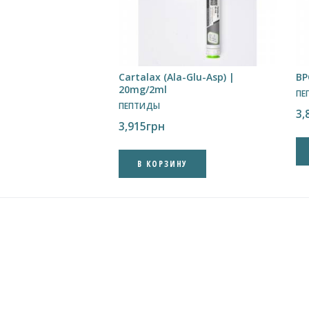
Cartalax (Ala-Glu-Asp) |
BP
20mg/2ml
ПЕ
ПЕПТИДЫ
3,
3,915
грн
В КОРЗИНУ
✕
Підпишись на наш Telegram
Новини, акції та швидкий зв’язок із
менеджером
Канал
Менеджер