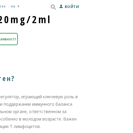
ВОЙТИ
ГОЕ
RU
 20mg/2ml
наявності
ген?
регулятор, играющий ключевую роль в
и поддержании иммунного баланса.
льном органе, ответственном за
особенно в молодом возрасте. Важен
ации Т-лимфоцитов.