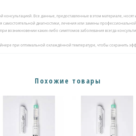
ой консультацией. Все данные, предоставленные в этом материале, нос
для самостоятельной диагностики, лечения или замены профессиональн
 при возникновении каких-либо симптомов заболевания всегда консуль
ейнере при оптимальной охлаждённой температуре, чтобы сохранить эфф
Похожие товары