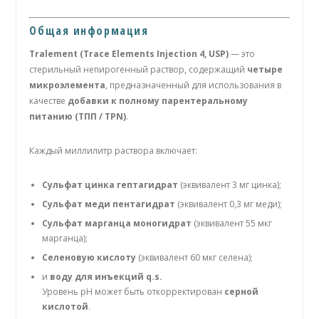
Общая информация
Tralement (Trace Elements Injection 4, USP)
— это
стерильный непирогенный раствор, содержащий
четыре
микроэлемента
, предназначенный для использования в
качестве
добавки к полному парентеральному
питанию (ТПП / TPN)
.
Каждый миллилитр раствора включает:
Сульфат цинка гептагидрат
(эквивалент 3 мг цинка);
Сульфат меди пентагидрат
(эквивалент 0,3 мг меди);
Сульфат марганца моногидрат
(эквивалент 55 мкг
марганца);
Селеновую кислоту
(эквивалент 60 мкг селена);
и
воду для инъекций q.s.
Уровень pH может быть откорректирован
серной
кислотой
.