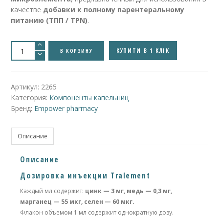
качестве
добавки к полному парентеральному
питанию (ТПП / TPN)
.
Количество
товара
КУПИТИ В 1 КЛІК
В КОРЗИНУ
Tralement
(Zinc/Copper/Manganes/Selenium)
-
Тралемент
(цинк/
Артикул:
2265
медь/
Категория:
Компоненты капельниц
манган/
селен)
Бренд:
Empower pharmacy
Описание
Описание
Дозировка инъекции Tralement
Каждый мл содержит:
цинк — 3 мг, медь — 0,3 мг,
марганец — 55 мкг, селен — 60 мкг.
Флакон объемом 1 мл содержит однократную дозу.