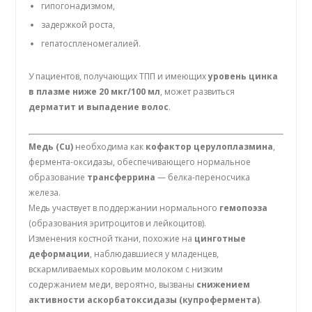
гипогонадизмом,
задержкой роста,
гепатоспленомегалией.
У пациентов, получающих ТПП и имеющих
уровень цинка
в плазме ниже 20 мкг/100 мл
, может развиться
дерматит и выпадение волос
.
Медь (Cu)
необходима как
кофактор церулоплазмина
,
фермента-оксидазы, обеспечивающего нормальное
образование
трансферрина
— белка-переносчика
железа.
Медь участвует в поддержании нормального
гемопоэза
(образования эритроцитов и лейкоцитов).
Изменения костной ткани, похожие на
цинготные
деформации
, наблюдавшиеся у младенцев,
вскармливаемых коровьим молоком с низким
содержанием меди, вероятно, вызваны
снижением
активности аскорбатоксидазы (купрофермента)
.