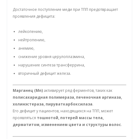
Достаточное поступление меди при ТПП предотвращает
проявления дефицита:
лейкопению,
нейтропению,
анемию,
снижение уровня церулоплазмина,
нарушение синтеза трансферрина,
вторичный дефицит железа.
Марганец (Mn)
активирует ряд ферментов, таких как
полисахаридная полимераза, печеночная аргиназа,
холинэстераза, пируваткарбоксилаза
.
Его дефицит у пациентов, находящихся на ТПП, может
проявляться
тошнотой, потерей массы тела,
дерматитом, изменением цвета и структуры волос
.