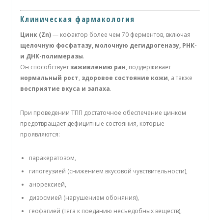
Клиническая фармакология
Цинк (Zn)
— кофактор более чем 70 ферментов, включая
щелочную фосфатазу, молочную дегидрогеназу, РНК-
и ДНК-полимеразы
.
Он способствует
заживлению ран
, поддерживает
нормальный рост
,
здоровое состояние кожи
, а также
восприятие вкуса и запаха
.
При проведении ТПП достаточное обеспечение цинком
предотвращает дефицитные состояния, которые
проявляются:
паракератозом,
гипогеузией (снижением вкусовой чувствительности),
анорексией,
дизосмией (нарушением обоняния),
геофагией (тяга к поеданию несъедобных веществ),