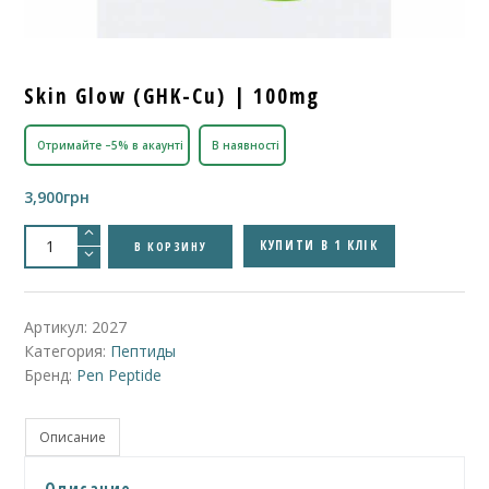
Skin Glow (GHK-Cu) | 100mg
Отримайте –5% в акаунті
В наявності
3,900
грн
Количество
товара
КУПИТИ В 1 КЛІК
В КОРЗИНУ
Skin
Glow
(GHK-
Cu)
|
Артикул:
2027
100mg
Категория:
Пептиды
Бренд:
Pen Peptide
Описание
Описание