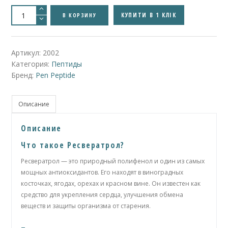
Количество
товара
КУПИТИ В 1 КЛІК
В КОРЗИНУ
Resveratrol
|
500mg
Артикул:
2002
Категория:
Пептиды
Бренд:
Pen Peptide
Описание
Описание
Что такое Ресвератрол?
Ресвератрол — это природный полифенол и один из самых
мощных антиоксидантов. Его находят в виноградных
косточках, ягодах, орехах и красном вине. Он известен как
средство для укрепления сердца, улучшения обмена
веществ и защиты организма от старения.