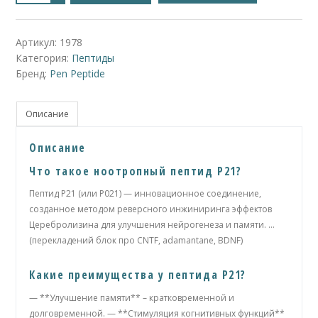
P21
-
Pen
|
Артикул:
1978
10mg
Категория:
Пептиды
Бренд:
Pen Peptide
Описание
Описание
Что такое ноотропный пептид P21?
Пептид P21 (или P021) — инновационное соединение,
созданное методом реверсного инжиниринга эффектов
Церебролизина для улучшения нейрогенеза и памяти. …
(перекладений блок про CNTF, adamantane, BDNF)
Какие преимущества у пептида P21?
— **Улучшение памяти** – кратковременной и
долговременной. — **Стимуляция когнитивных функций**