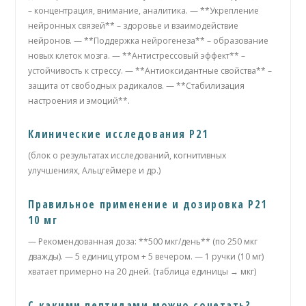
– концентрация, внимание, аналитика. — **Укрепление
нейронных связей** – здоровье и взаимодействие
нейронов. — **Поддержка нейрогенеза** – образование
новых клеток мозга. — **Антистрессовый эффект** –
устойчивость к стрессу. — **Антиоксидантные свойства** –
защита от свободных радикалов. — **Стабилизация
настроения и эмоций**.
Клинические исследования P21
(блок о результатах исследований, когнитивных
улучшениях, Альцгеймере и др.)
Правильное применение и дозировка P21
10 мг
— Рекомендованная доза: **500 мкг/день** (по 250 мкг
дважды). — 5 единиц утром + 5 вечером. — 1 ручки (10 мг)
хватает примерно на 20 дней. (таблица единицы → мкг)
С какими пептидами можно сочетать?