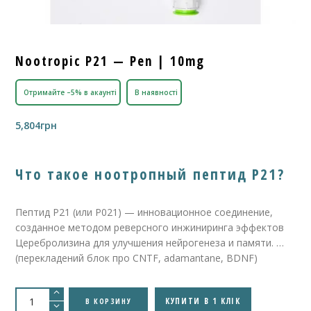
Nootropic P21 — Pen | 10mg
Отримайте –5% в акаунті
В наявності
5,804
грн
Что такое ноотропный пептид P21?
Пептид P21 (или P021) — инновационное соединение,
созданное методом реверсного инжиниринга эффектов
Церебролизина для улучшения нейрогенеза и памяти. …
(перекладений блок про CNTF, adamantane, BDNF)
Количество
товара
КУПИТИ В 1 КЛІК
В КОРЗИНУ
Nootropic