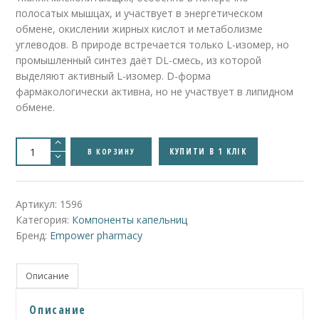
полосатых мышцах, и участвует в энергетическом
обмене, окислении жирных кислот и метаболизме
углеводов. В природе встречается только L-изомер, но
промышленный синтез даёт DL-смесь, из которой
выделяют активный L-изомер. D-форма
фармакологически активна, но не участвует в липидном
обмене.
Количество
товара
КУПИТИ В 1 КЛІК
В КОРЗИНУ
L-
Carnitine
Injection
(
Л-
Артикул:
1596
Карнитин
Категория:
Компоненты капельниц
в
инъекциях
Бренд:
Empower pharmacy
)
Описание
Описание