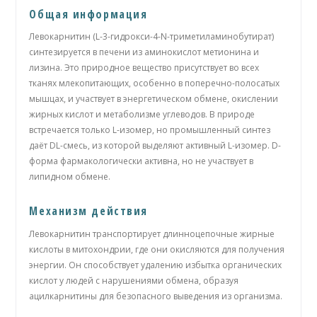
Общая информация
Левокарнитин (L-3-гидрокси-4-N-триметиламинобутират)
синтезируется в печени из аминокислот метионина и
лизина. Это природное вещество присутствует во всех
тканях млекопитающих, особенно в поперечно-полосатых
мышцах, и участвует в энергетическом обмене, окислении
жирных кислот и метаболизме углеводов. В природе
встречается только L-изомер, но промышленный синтез
даёт DL-смесь, из которой выделяют активный L-изомер. D-
форма фармакологически активна, но не участвует в
липидном обмене.
Механизм действия
Левокарнитин транспортирует длинноцепочные жирные
кислоты в митохондрии, где они окисляются для получения
энергии. Он способствует удалению избытка органических
кислот у людей с нарушениями обмена, образуя
ацилкарнитины для безопасного выведения из организма.