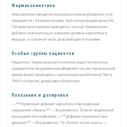
Фармакокинетика
Левокарнитин вводится перорально или внутривенно и не
связывается с белками плазмы. При концентрации выше 60–
100 мкмоль/л излишки выводятся с мочой. Применение
добавок незначительно изменяет уровень карнитина в
мышцах, а основная часть дозы выводится почками.
Особые группы пациентов
Пациенты с терминальной почечной недостаточностью
нуждаются во внутривенном введении, так как пероральный
приём может приводить к накоплению метаболитов ТМА и
ТМАО. Контроль дозировки обязателен.
Показания и дозировка
— **Первичный дефицит карнитина и врождённые
нарушения обмена:** — Внутривенно: 50 мг/кг медленной
инъекцией или инфузией. — **Дефицит карнитина при
диализе:** — Внутривенно: 10–20 мг/кг после сеанса. —