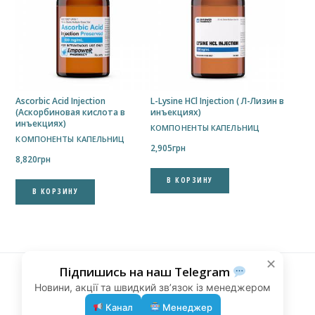
Ascorbic Acid Injection
L-Lysine HCl Injection ( Л-Лизин в
(Аскорбиновая кислота в
инъекциях)
инъекциях)
КОМПОНЕНТЫ КАПЕЛЬНИЦ
КОМПОНЕНТЫ КАПЕЛЬНИЦ
2,905
грн
8,820
грн
В КОРЗИНУ
В КОРЗИНУ
✕
Підпишись на наш Telegram
Новини, акції та швидкий зв’язок із менеджером
КОНТАКТЫ
БЛОГ
Канал
Менеджер