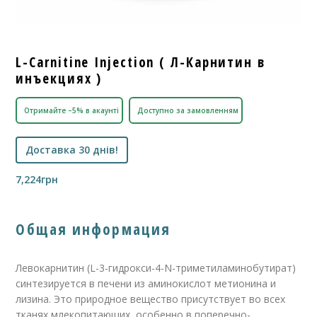
L-Carnitine Injection ( Л-Карнитин в
инъекциях )
Отримайте –5% в акаунті
Доступно за замовленням
Доставка 30 днів!
7,224
грн
Общая информация
Левокарнитин (L-3-гидрокси-4-N-триметиламинобутират)
синтезируется в печени из аминокислот метионина и
лизина. Это природное вещество присутствует во всех
тканях млекопитающих, особенно в поперечно-