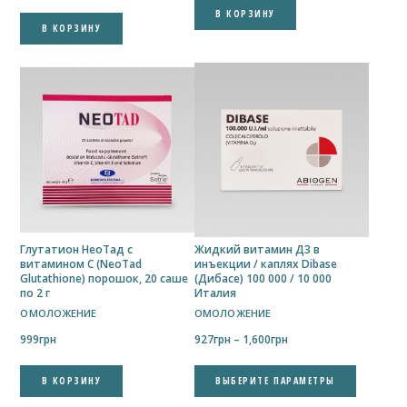
В КОРЗИНУ
В КОРЗИНУ
Глутатион НеоТад с
Жидкий витамин Д3 в
витамином C (NeoTad
инъекции / каплях Dibase
Glutathione) порошок, 20 саше
(Дибасе) 100 000 / 10 000
по 2 г
Италия
ОМОЛОЖЕНИЕ
ОМОЛОЖЕНИЕ
Диапазон
999
грн
927
грн
–
1,600
грн
цен:
Этот
927грн
В КОРЗИНУ
ВЫБЕРИТЕ ПАРАМЕТРЫ
товар
–