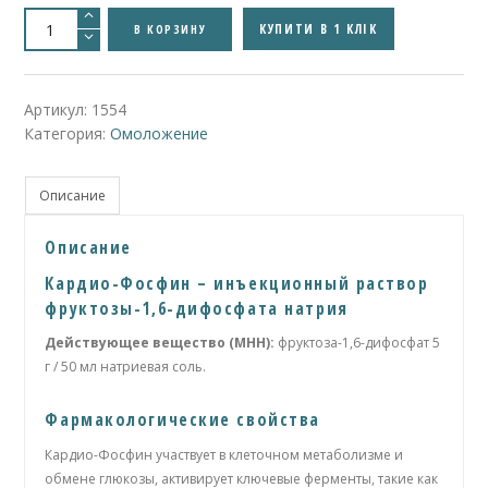
Количество
товара
КУПИТИ В 1 КЛІК
В КОРЗИНУ
Кардио
Фосфин
(Езафосфина)
Esafosfina
Артикул:
1554
Категория:
Омоложение
Описание
Описание
Кардио-Фосфин – инъекционный раствор
фруктозы-1,6-дифосфата натрия
Действующее вещество (МНН):
фруктоза-1,6-дифосфат 5
г / 50 мл натриевая соль.
Фармакологические свойства
Кардио-Фосфин участвует в клеточном метаболизме и
обмене глюкозы, активирует ключевые ферменты, такие как