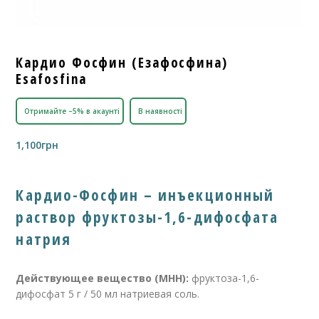
Кардио Фосфин (Езафосфина)
Esafosfina
Отримайте –5% в акаунті
В наявності
1,100
грн
Кардио-Фосфин – инъекционный
раствор фруктозы-1,6-дифосфата
натрия
Действующее вещество (МНН):
фруктоза-1,6-
дифосфат 5 г / 50 мл натриевая соль.