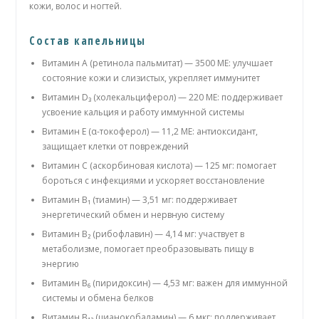
кожи, волос и ногтей.
Состав капельницы
Витамин A (ретинола пальмитат) — 3500 МЕ: улучшает
состояние кожи и слизистых, укрепляет иммунитет
Витамин D₃ (холекальциферол) — 220 МЕ: поддерживает
усвоение кальция и работу иммунной системы
Витамин E (α-токоферол) — 11,2 МЕ: антиоксидант,
защищает клетки от повреждений
Витамин C (аскорбиновая кислота) — 125 мг: помогает
бороться с инфекциями и ускоряет восстановление
Витамин B₁ (тиамин) — 3,51 мг: поддерживает
энергетический обмен и нервную систему
Витамин B₂ (рибофлавин) — 4,14 мг: участвует в
метаболизме, помогает преобразовывать пищу в
энергию
Витамин B₆ (пиридоксин) — 4,53 мг: важен для иммунной
системы и обмена белков
Витамин B₁₂ (цианокобаламин) — 6 мкг: поддерживает