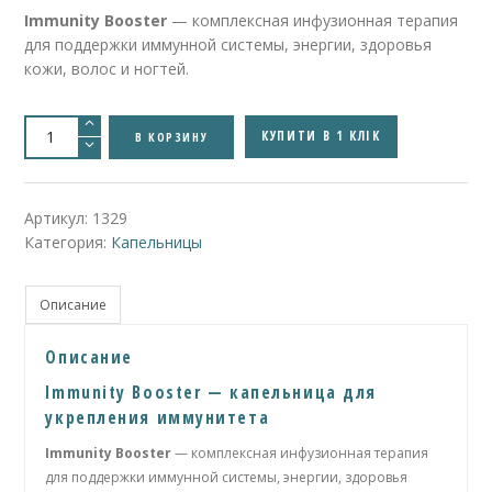
Immunity Booster
— комплексная инфузионная терапия
для поддержки иммунной системы, энергии, здоровья
кожи, волос и ногтей.
Количество
товара
КУПИТИ В 1 КЛІК
В КОРЗИНУ
Капельница
Immunity
Booster
(для
иммунитета
Артикул:
1329
)
Категория:
Капельницы
Описание
Описание
Immunity Booster — капельница для
укрепления иммунитета
Immunity Booster
— комплексная инфузионная терапия
для поддержки иммунной системы, энергии, здоровья