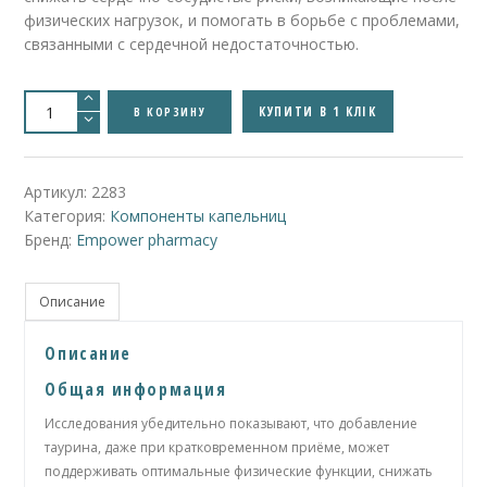
физических нагрузок, и помогать в борьбе с проблемами,
связанными с сердечной недостаточностью.
Количество
товара
КУПИТИ В 1 КЛІК
В КОРЗИНУ
Cyanocobalamin
(Vitamin
B12)
-
Цианокобаламин
Артикул:
2283
(Витамин
Категория:
Компоненты капельниц
Б12)
Бренд:
Empower pharmacy
Описание
Описание
Общая информация
Исследования убедительно показывают, что добавление
таурина, даже при кратковременном приёме, может
поддерживать оптимальные физические функции, снижать