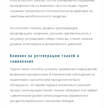
Food & Function, показал, что на основании исследований,
проведённых как на животных, так и на людях, таурин
оказывает значительное положительное воздействие на
симптомы метаболического синдрома.
Он способен снижать уровень триглицеридов,
предотвращать ожирение, улучшать чувствительность к
инсулину, регулировать обмен глюкозы, а также снижать
уровень холестерина и артериального давления.
Влияние на регенерацию тканей и
заживление
Таурин также способен ускорять заживление повреждений,
вызванных пародонтозом. В клиническом наблюдении за
пациентами с хроническим пародонтитом было
обнаружено, что приём таурина значительно улучшает
процесс регенерации тканей. Учёные связывают этот эффект
с увеличением уровня антиоксидантных ферментов и
продуктов перекисного окисления липидов.