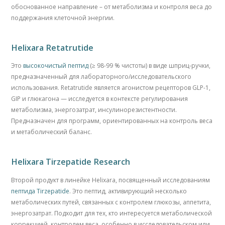
обоснованное направление – от метаболизма и контроля веса до
поддержания клеточной энергии.
Helixara Retatrutide
Это
высокочистый пептид
(≥ 98-99 % чистоты) в виде шприц-ручки,
предназначенный для лабораторного/исследовательского
использования. Retatrutide является агонистом рецепторов GLP-1,
GIP и глюкагона — исследуется в контексте регулирования
метаболизма, энергозатрат, инсулинорезистентности.
Предназначен для программ, ориентированных на контроль веса
и метаболический баланс.
Helixara Tirzepatide Research
Второй продукт в линейке Helixara, посвященный исследованиям
пептида Tirzepatide
. Это пептид, активирующий несколько
метаболических путей, связанных с контролем глюкозы, аппетита,
энергозатрат. Подходит для тех, кто интересуется метаболической
коррекцией, контролем веса, особенно в исследовательском или