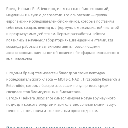
Бренд Helixara BioScience родился на стыке биотехнологий,
медицины и науки о долголетии. Его основатели — группа
европейских исследователей-биохимиков, которые поставили
себе цель создать пептидные формулы с максимальной чистотой
и предсказуемым действием. Первые разработки Helixara
появились в научных лабораториях Швейцарии и Италии, где
команда работала над технологиями, позволяющими
активизировать клеточное обновление без фармакологического
вмешательства.
С годами бренд стал известен благодаря своим пептидам
исследовательского класса — MOTS-c, NAD⁺, Tirzepatide Research и
Retatrutide, которые быстро завоевали популярность среди
специалистов биомедицины и биохакеров.
Сегодня Helixara BioScience символизирует новую эру научного
подхода к красоте, энергии и долголетию, сочетая клиническую
точность с этическим и экологичным производством.