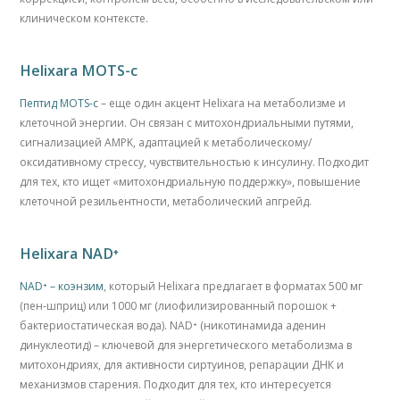
клиническом контексте.
Helixara MOTS-c
Пептид MOTS-c
– еще один акцент Helixara на метаболизме и
клеточной энергии. Он связан с митохондриальными путями,
сигнализацией AMPK, адаптацией к метаболическому/
оксидативному стрессу, чувствительностью к инсулину. Подходит
для тех, кто ищет «митохондриальную поддержку», повышение
клеточной резильентности, метаболический апгрейд.
Helixara NAD⁺
NAD⁺ – коэнзим
, который Helixara предлагает в форматах 500 мг
(пен-шприц) или 1000 мг (лиофилизированный порошок +
бактериостатическая вода). NAD⁺ (никотинамида аденин
динуклеотид) – ключевой для энергетического метаболизма в
митохондриях, для активности сиртуинов, репарации ДНК и
механизмов старения. Подходит для тех, кто интересуется