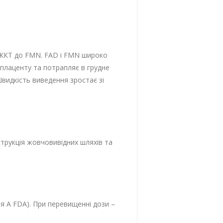
ЖКТ до FMN. FAD і FMN широко
є плаценту та потрапляє в грудне
Швидкість виведення зростає зі
струкція жовчовивідних шляхів та
я A FDA). При перевищенні дози –