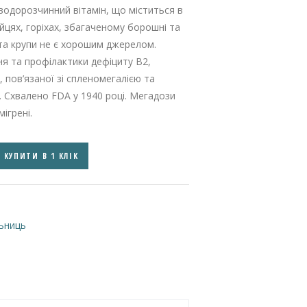
 водорозчинний вітамін, що міститься в
 яйцях, горіхах, збагаченому борошні та
 та крупи не є хорошим джерелом.
ня та профілактики дефіциту B2,
, пов’язаної зі спленомегалією та
. Схвалено FDA у 1940 році. Мегадози
ігрені.
КУПИТИ В 1 КЛІК
ьниць