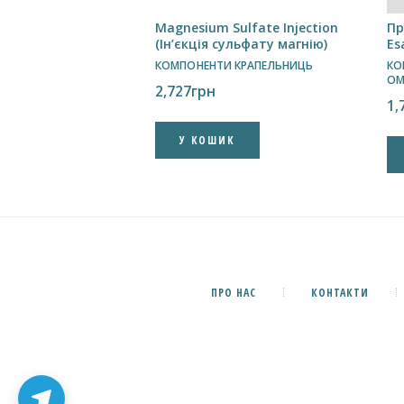
Magnesium Sulfate Injection
Пр
(Ін’єкція сульфату магнію)
Es
КОМПОНЕНТИ КРАПЕЛЬНИЦЬ
КО
ОМ
2,727
грн
1,
У КОШИК
✕
Підпишись на наш Telegram
Новини, акції та швидкий зв’язок із
менеджером
ПРО НАС
КОНТАКТИ
Канал
Менеджер