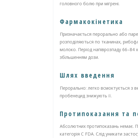
головного болю при мігрені.
Фармакокінетика
Призначається перорально або пар
розподіляються по тканинах, рибофлав
молоко. Період напіврозпаду 66–84 х
збільшенням дози.
Шлях введення
Перорально: легко всмоктується з ве
пробенецид знижують її.
Протипоказання та 
Абсолютних протипоказань немає. Пі
категорія C FDA. Слід уникати заст