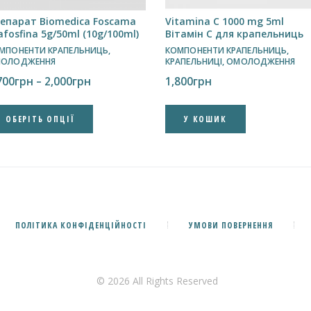
епарат Biomedica Foscama
Vitamina C 1000 mg 5ml
afosfina 5g/50ml (10g/100ml)
Вітамін С для крапельниць
МПОНЕНТИ КРАПЕЛЬНИЦЬ
,
КОМПОНЕНТИ КРАПЕЛЬНИЦЬ
,
ОЛОДЖЕННЯ
КРАПЕЛЬНИЦІ
,
ОМОЛОДЖЕННЯ
Price
700
грн
–
2,000
грн
1,800
грн
range:
1,700грн
Цей
ОБЕРІТЬ ОПЦІЇ
У КОШИК
through
товар
2,000грн
має
кілька
варіантів.
Параметри
можна
вибрати
ПОЛІТИКА КОНФІДЕНЦІЙНОСТІ
УМОВИ ПОВЕРНЕННЯ
на
сторінці
товару
© 2026 All Rights Reserved