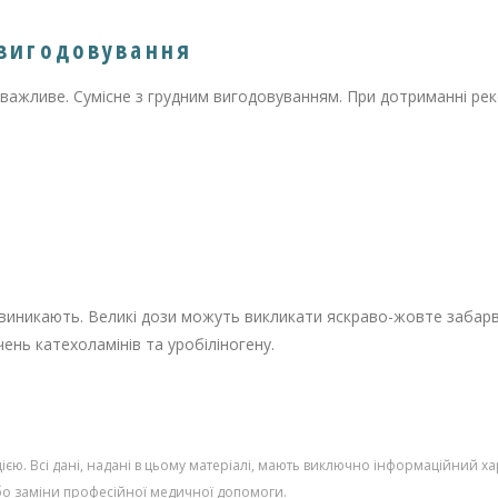
 вигодовування
важливе. Сумісне з грудним вигодовуванням. При дотриманні ре
е виникають. Великі дози можуть викликати яскраво-жовте забарв
нь катехоламінів та уробіліногену.
єю. Всі дані, надані в цьому матеріалі, мають виключно інформаційний ха
або заміни професійної медичної допомоги.