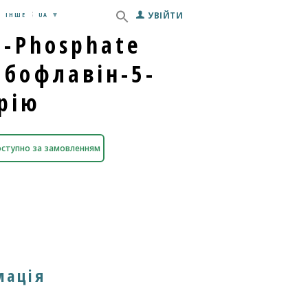
УВІЙТИ
ІНШЕ
UA
5-Phosphate
ибофлавін-5-
рію
ступно за замовленням
мація