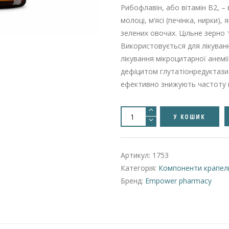
Рибофлавін, або вітамін B2, –
молоці, м’ясі (печінка, нирки),
зелених овочах. Цільне зерно
Використовується для лікуван
лікування мікроцитарної анемії
дефіцитом глутатіонредуктази
ефективно знижують частоту м
Riboflavin
5-
У КОШИК
Phosphate
Sodium
-
Рибофлавін-5-
фосфат
Артикул:
1753
натрію
кількість
Категорія:
Компоненти крапел
Бренд:
Empower pharmacy