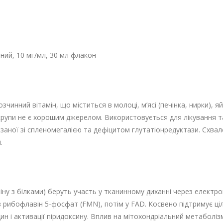
йний, 10 мг/мл, 30 мл флакон
зчинний вітамін, що міститься в молоці, м’ясі (печінка, нирки), я
 крупи не є хорошим джерелом. Використовується для лікування т
’язаної зі спленомегалією та дефіцитом глутатіонредуктази. Схва
.
іну з білками) беруть участь у тканинному диханні через електр
 рибофлавін 5-фосфат (FMN), потім у FAD. Косвено підтримує ціл
ин і активації піридоксину. Вплив на мітохондріальний метабол