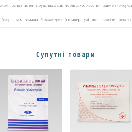
також при виникненні будь-яких симптомів захворювання, завжди консульт
тейнері при оптимальній охолодженій температурі, щоб зберегти ефективн
Супутні товари