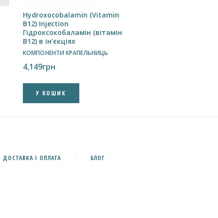
Hydroxocobalamin (Vitamin
B12) Injection
Гідроксокобаламін (вітамін
B12) в ін’єкціях
КОМПОНЕНТИ КРАПЕЛЬНИЦЬ
4,149
грн
У КОШИК
ДОСТАВКА І ОПЛАТА
БЛОГ