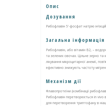
Опис
Дозування
Рибофлавін 5′-фосфат натрію ін’єкці
Загальна інформація
Рибофлавін, або вітамін B2, – водоро
та зелених овочах. Цільне зерно та
лікування мікроцитарної анемії, пов
ефективно знижують частоту мігрені
Механізм дії
Флавопротеїни (комбінації рибофлав
Рибофлавін перетворюється in vivo в
для перетворення триптофану в ніац