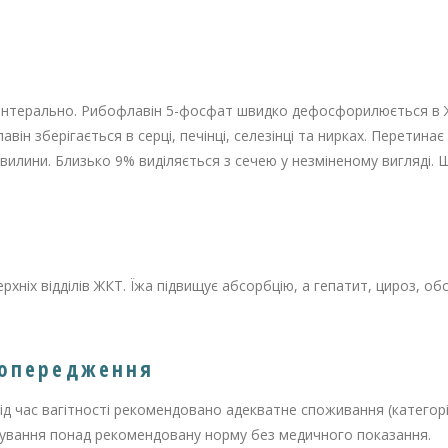
ентерально. Рибофлавін 5-фосфат швидко дефосфорилюється в 
ін зберігається в серці, печінці, селезінці та нирках. Перетина
вилини. Близько 9% виділяється з сечею у незміненому вигляді. 
рхніх відділів ЖКТ. Їжа підвищує абсорбцію, а гепатит, цироз, об
попередження
д час вагітності рекомендовано адекватне споживання (категорі
осування понад рекомендовану норму без медичного показання.