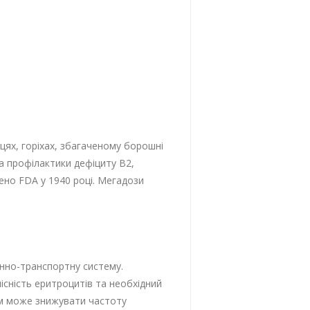
йцях, горіхах, збагаченому борошні
а профілактики дефіциту B2,
лено FDA у 1940 році. Мегадози
онно-транспортну систему.
існість еритроцитів та необхідний
ізм може знижувати частоту