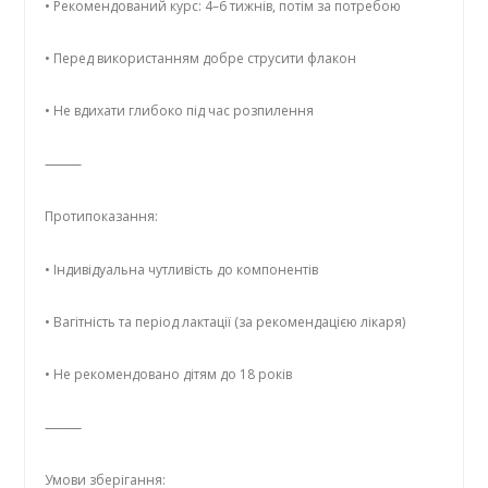
• Рекомендований курс: 4–6 тижнів, потім за потребою
• Перед використанням добре струсити флакон
• Не вдихати глибоко під час розпилення
⸻
Протипоказання:
• Індивідуальна чутливість до компонентів
• Вагітність та період лактації (за рекомендацією лікаря)
• Не рекомендовано дітям до 18 років
⸻
Умови зберігання: