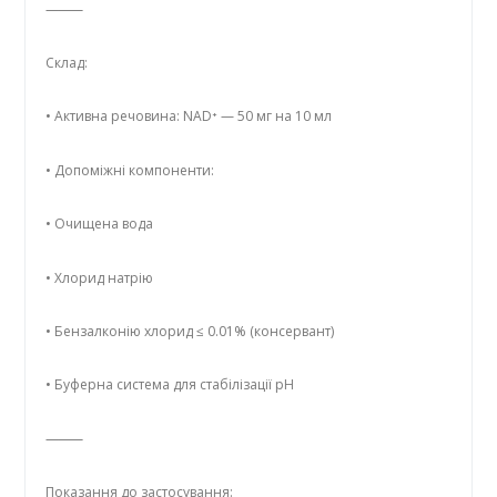
⸻
Склад:
• Активна речовина: NAD⁺ — 50 мг на 10 мл
• Допоміжні компоненти:
• Очищена вода
• Хлорид натрію
• Бензалконію хлорид ≤ 0.01% (консервант)
• Буферна система для стабілізації pH
⸻
Показання до застосування: