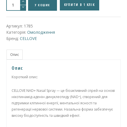
CELLOVE
NAD+
КУПИТИ В 1 КЛІК
У КОШИК
NASAL
SPRAY
/
СЕЛЛОВЕ
НАД-
Артикул:
1785
ПЛЮС
Категорія:
Омолодження
НЕЗАЛ
СПРЕЙ
Бренд:
CELLOVE
/
СЕЛЛОВЕ
НАД-
ПЛЮС
Опис
НЕЗАЛ
СПРЕЙ,
10
Опис
мл
/
50
Короткий опис:
мг
NAD⁺
кількість
CELLOVE NAD+ Nasal Spray — це біоактивний спрей на основі
нікотинамід-аденін-динуклеотиду (NAD⁺), створений для
підтримки клітинної енергії, ментальної ясності та
регенерації нервової системи. Назальна форма забезпечує
високу біодоступність та швидкий ефект.