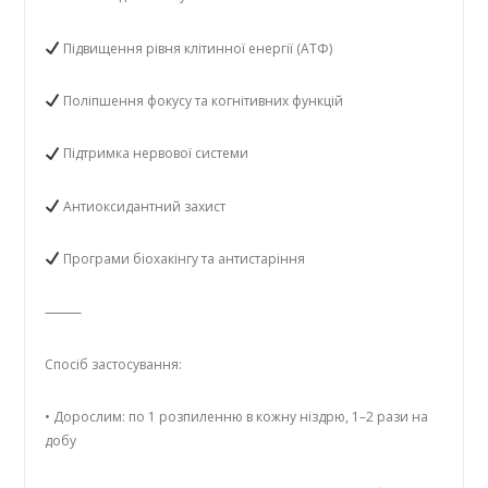
Підвищення рівня клітинної енергії (АТФ)
Поліпшення фокусу та когнітивних функцій
Підтримка нервової системи
Антиоксидантний захист
Програми біохакінгу та антистаріння
⸻
Спосіб застосування:
• Дорослим: по 1 розпиленню в кожну ніздрю, 1–2 рази на
добу