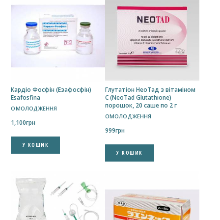
Кардіо Фосфін (Езафосфін)
Глутатіон НеоТад з вітаміном
Esafosfina
C (NeoTad Glutathione)
порошок, 20 саше по 2 г
ОМОЛОДЖЕННЯ
ОМОЛОДЖЕННЯ
1,100
грн
999
грн
У КОШИК
У КОШИК