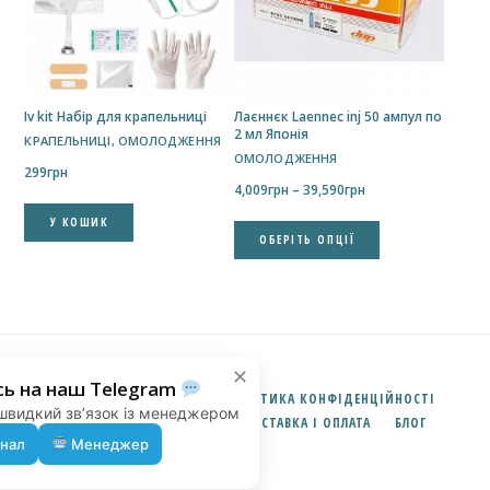
Iv kit Набір для крапельниці
Лаєннєк Laennec inj 50 ампул по
2 мл Японія
КРАПЕЛЬНИЦІ
,
ОМОЛОДЖЕННЯ
ОМОЛОДЖЕННЯ
299
грн
Price
4,009
грн
–
39,590
грн
range:
У КОШИК
Цей
4,009грн
ОБЕРІТЬ ОПЦІЇ
товар
through
має
39,590грн
кілька
варіантів.
Параметри
можна
✕
Підпишись на наш Telegram
вибрати
ПРО НАС
КОНТАКТИ
ПОЛІТИКА КОНФІДЕНЦІЙНОСТІ
Новини, акції та швидкий зв’язок із менеджером
на
УМОВИ ПОВЕРНЕННЯ
ДОСТАВКА І ОПЛАТА
БЛОГ
сторінці
Канал
Менеджер
товару