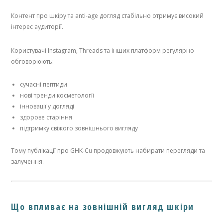
Контент про шкіру та anti-age догляд стабільно отримує високий
інтерес аудиторії.
Користувачі Instagram, Threads та інших платформ регулярно
обговорюють:
сучасні пептиди
нові тренди косметології
інновації у догляді
здорове старіння
підтримку свіжого зовнішнього вигляду
Тому публікації про GHK-Cu продовжують набирати перегляди та
залучення.
Що впливає на зовнішній вигляд шкіри