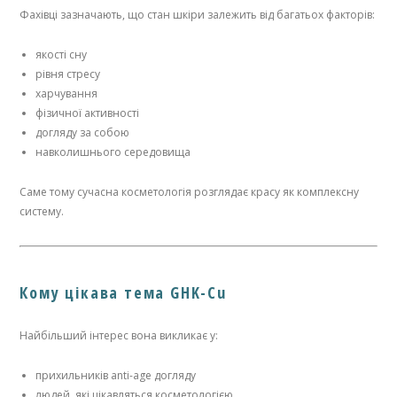
Фахівці зазначають, що стан шкіри залежить від багатьох факторів:
якості сну
рівня стресу
харчування
фізичної активності
догляду за собою
навколишнього середовища
Саме тому сучасна косметологія розглядає красу як комплексну
систему.
Кому цікава тема GHK-Cu
Найбільший інтерес вона викликає у:
прихильників anti-age догляду
людей, які цікавляться косметологією