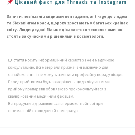
Цікавий факт для Threads та Instagram
Запити, пов’язані з мідними пептидами, anti-age доглядом
та біохакінгом краси, щороку зростають у багатьох країнах
світу. Люди дедалі більше цікавляться технологіями, які
стоять за сучасними рішеннями в косметології.
Ця стаття носить інформаційний характер і не є медичною
консультацією. Всі матеріали призначені виключно для
ознайомлення і не можуть замінити професійну пораду лікаря.
Перед прийняттям будь-яких рішень щодо лікування чи
прийому препаратів обов’язково проконсультуйтеся з
кваліфікованим медичним фахівцем.
Всі продукти відправляються в термоконтейнері при
оптимальній охолодженій температурі.