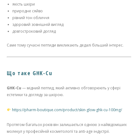
якість шкіри
природне сяйво
рівний тон обличчя
здоровий зовнішній вигляд
довгостроковий догляд
Саме тому сучасні пептиди викликають дедалі більший інтерес.
Що таке GHK-Cu
GHK-Cu
— мідний пептид, який активно обговорюють у сфері
естетики та догляду за шкірою.
https://pharm-boutique.com/product/skin-glow-ghk-cu-100mg/
Протягом багатьох років він залишається однією з найвідоміших
молекул у професійній косметології та anti-age індустрії.