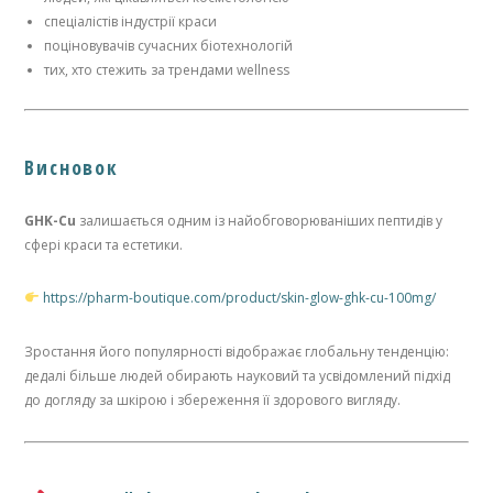
спеціалістів індустрії краси
поціновувачів сучасних біотехнологій
тих, хто стежить за трендами wellness
Висновок
GHK-Cu
залишається одним із найобговорюваніших пептидів у
сфері краси та естетики.
https://pharm-boutique.com/product/skin-glow-ghk-cu-100mg/
Зростання його популярності відображає глобальну тенденцію:
дедалі більше людей обирають науковий та усвідомлений підхід
до догляду за шкірою і збереження її здорового вигляду.